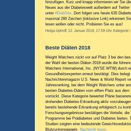
hinzufügen. Kurz und knapp informieren wir Sie üb
Neues aus der Diabeteswelt außerdem auf Twitter
unter
#DiabSite
. Dort folgen uns heute 635 Diabete
maximal 280 Zeichen (inklusive Link) erkennen Sie
lesen wollen oder nicht. Probieren Sie es aus!
Helga Uphoff, 12. Januar 2018, 17.59 Uhr, Kategorie:
Beste Diäten 2018
Weight Watchers rückt vor auf Platz 3 bei den bes
der Wahl der besten Diäten 2018 wurde die führen
Watchers International, Inc. (NYSE:WTW) durch 
Gesundheitsexperten erneut bestätigt. Dies beleg
Nachrichtenmagazin U.S. News & World Report ver
Jahresranking, bei dem Weight Watchers unter and
besten Diabetes-Diäten vom elften Platz aus dem V
vorrückt. Diese Kategorie bewertet Pläne basierend 
drohenden Diabetes-Erkrankung aktiv vorzubeuge
bereits bestehende Erkrankung erfolgreich zu kontro
Forschungsergebnisse bestätigen die Vorteile, di
Programme bei Prädiabetes und Diabetes bieten. T
Studien zeigten eine bedeutende Gewichtsredukti
Blutzuckerspiegels.
Nachricht lesen