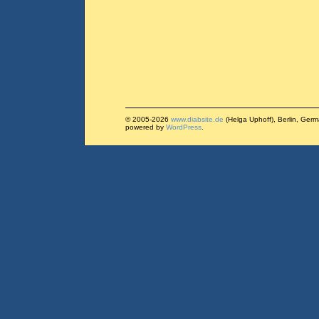
© 2005-2026
www.diabsite.de
(Helga Uphoff), Berlin, Ger
powered by
WordPress
.