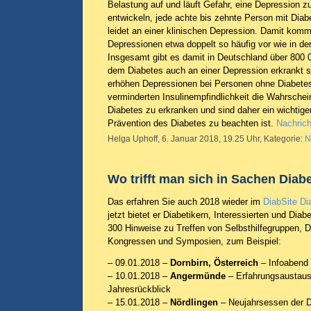
Belastung auf und läuft Gefahr, eine Depression z
entwickeln, jede achte bis zehnte Person mit Diab
leidet an einer klinischen Depression. Damit kom
Depressionen etwa doppelt so häufig vor wie in d
Insgesamt gibt es damit in Deutschland über 800
dem Diabetes auch an einer Depression erkrankt s
erhöhen Depressionen bei Personen ohne Diabetes
verminderten Insulinempfindlichkeit die Wahrschein
Diabetes zu erkranken und sind daher ein wichtiger 
Prävention des Diabetes zu beachten ist.
Nachrich
Helga Uphoff, 6. Januar 2018, 19.25 Uhr, Kategorie:
N
Wo trifft man sich in Sachen Diab
Das erfahren Sie auch 2018 wieder im
DiabSite Di
jetzt bietet er Diabetikern, Interessierten und Dia
300 Hinweise zu Treffen von Selbsthilfegruppen, D
Kongressen und Symposien, zum Beispiel:
– 09.01.2018 –
Dornbirn, Österreich
– Infoabend 
– 10.01.2018 –
Angermünde
– Erfahrungsaustaus
Jahresrückblick
– 15.01.2018 –
Nördlingen
– Neujahrsessen der 