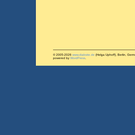
© 2005-2026
www.diabsite.de
(Helga Uphoff), Berlin, Ger
powered by
WordPress
.