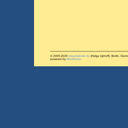
© 2005-2026
www.diabsite.de
(Helga Uphoff), Berlin, Ger
powered by
WordPress
.