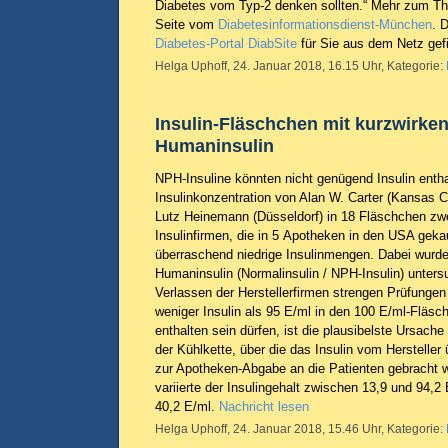
Diabetes vom Typ-2 denken sollten.“ Mehr zum Th
Seite vom
Diabetesinformationsdienst-München
. 
Diabetes-Portal DiabSite
für Sie aus dem Netz gefi
Helga Uphoff, 24. Januar 2018, 16.15 Uhr, Kategorie:
Insulin-Fläschchen mit kurzwirk
Humaninsulin
NPH-Insuline könnten nicht genügend Insulin enth
Insulinkonzentration von Alan W. Carter (Kansas 
Lutz Heinemann (Düsseldorf) in 18 Fläschchen zwei
Insulinfirmen, die in 5 Apotheken in den USA geka
überraschend niedrige Insulinmengen. Dabei wurd
Humaninsulin (Normalinsulin / NPH-Insulin) unters
Verlassen der Herstellerfirmen strengen Prüfungen 
weniger Insulin als 95 E/ml in den 100 E/ml-Fläs
enthalten sein dürfen, ist die plausibelste Ursach
der Kühlkette, über die das Insulin vom Hersteller
zur Apotheken-Abgabe an die Patienten gebracht w
variierte der Insulingehalt zwischen 13,9 und 94,2 E
40,2 E/ml.
Nachricht lesen
Helga Uphoff, 24. Januar 2018, 15.46 Uhr, Kategorie: