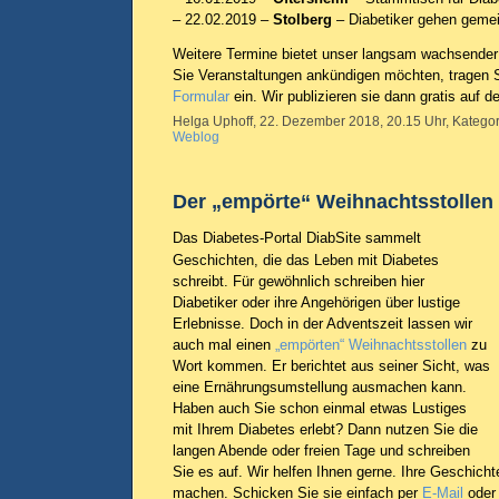
– 22.02.2019 –
Stolberg
– Diabetiker gehen gem
Weitere Termine bietet unser langsam wachsende
Sie Veranstaltungen ankündigen möchten, tragen Si
Formular
ein. Wir publizieren sie dann gratis auf d
Helga Uphoff, 22. Dezember 2018, 20.15 Uhr, Kategor
Weblog
Der „empörte“ Weihnachtsstollen
Das Diabetes-Portal DiabSite sammelt
Geschichten, die das Leben mit Diabetes
schreibt. Für gewöhnlich schreiben hier
Diabetiker oder ihre Angehörigen über lustige
Erlebnisse. Doch in der Adventszeit lassen wir
auch mal einen
„empörten“ Weihnachtsstollen
zu
Wort kommen. Er berichtet aus seiner Sicht, was
eine Ernährungsumstellung ausmachen kann.
Haben auch Sie schon einmal etwas Lustiges
mit Ihrem Diabetes erlebt? Dann nutzen Sie die
langen Abende oder freien Tage und schreiben
Sie es auf. Wir helfen Ihnen gerne. Ihre Geschich
machen. Schicken Sie sie einfach per
E-Mail
oder