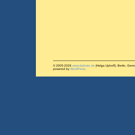
© 2005-2026
www.diabsite.de
(Helga Uphoff), Berlin, Ger
powered by
WordPress
.