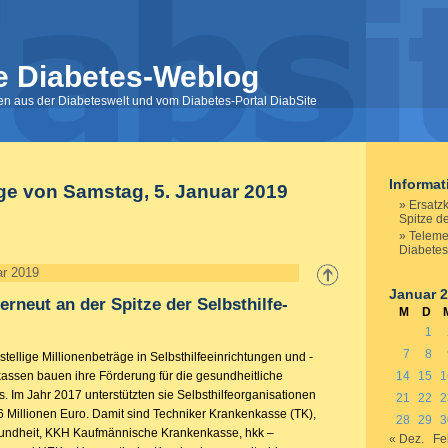
e Diabetes-Weblog
nen aus der Diabeteswelt und vom Diabetes-Portal DiabSite
Informa
ge von Samstag, 5. Januar 2019
Ersatz
Spitze de
Teleme
Diabetes
ar 2019
Januar 
erneut an der Spitze der Selbsthilfe-
M
D
1
7
8
istellige Millionenbeträge in Selbsthilfeeinrichtungen und -
kassen bauen ihre Förderung für die gesundheitliche
14
15
1
us. Im Jahr 2017 unterstützten sie Selbsthilfeorganisationen
21
22
2
6 Millionen Euro. Damit sind Techniker Krankenkasse (TK),
28
29
3
dheit, KKH Kaufmännische Krankenkasse, hkk –
« Dez.
Fe