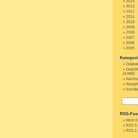
2014
2013
2012
2011
2010
2009
2008
2007
2006
2005
Kategor
Diabet
DiabSi
(3.686)
Nachri
Rezep
Schritt
RSS-Fee
Atom 0
RSS 0.
RSS 2.