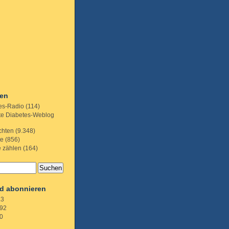
ien
es-Radio
(114)
te Diabetes-Weblog
chten
(9.348)
te
(856)
e zählen
(164)
d abonnieren
.3
92
0