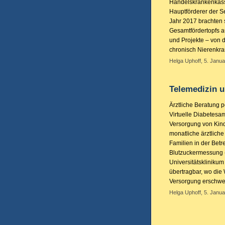
Handelskrankenkass
Hauptförderer der Se
Jahr 2017 brachten 
Gesamtfördertopfs au
und Projekte – von d
chronisch Nierenkr
Helga Uphoff, 5. Janua
Telemedizin u
Ärztliche Beratung 
Virtuelle Diabetesam
Versorgung von Kind
monatliche ärztlich
Familien in der Betr
Blutzuckermessung (
Universitätsklinikum
übertragbar, wo die 
Versorgung erschwe
Helga Uphoff, 5. Janua