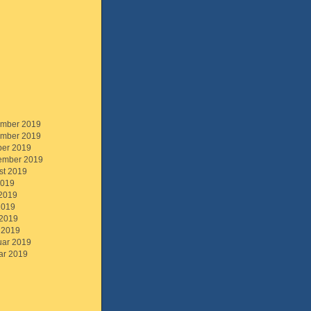
mber 2019
mber 2019
ber 2019
ember 2019
st 2019
2019
 2019
2019
 2019
 2019
uar 2019
ar 2019