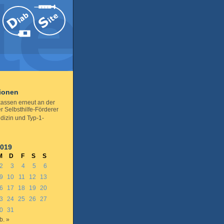
tionen
kassen erneut an der
r Selbsthilfe-Förderer
dizin und Typ-1-
2019
M
D
F
S
S
2
3
4
5
6
9
10
11
12
13
6
17
18
19
20
3
24
25
26
27
0
31
b. »