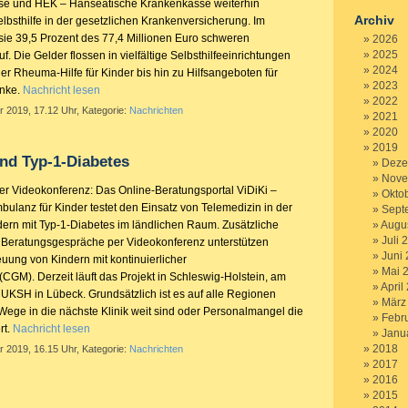
e und HEK – Hanseatische Krankenkasse weiterhin
Archiv
lbsthilfe in der gesetzlichen Krankenversicherung. Im
sie 39,5 Prozent des 77,4 Millionen Euro schweren
2026
2025
f. Die Gelder flossen in vielfältige Selbsthilfeeinrichtungen
2024
er Rheuma-Hilfe für Kinder bis hin zu Hilfsangeboten für
2023
anke.
Nachricht lesen
2022
r 2019, 17.12 Uhr, Kategorie:
Nachrichten
2021
2020
2019
nd Typ-1-Diabetes
Deze
Nove
per Videokonferenz: Das Online-Beratungsportal ViDiKi –
Okto
bulanz für Kinder testet den Einsatz von Telemedizin in der
Sept
ern mit Typ-1-Diabetes im ländlichen Raum. Zusätzliche
Augu
Juli 
e Beratungsgespräche per Videokonferenz unterstützen
Juni
euung von Kindern mit kontinuierlicher
Mai 
CGM). Derzeit läuft das Projekt in Schleswig-Holstein, am
April
 UKSH in Lübeck. Grundsätzlich ist es auf alle Regionen
März
Wege in die nächste Klinik weit sind oder Personalmangel die
Febr
rt.
Nachricht lesen
Janu
2018
r 2019, 16.15 Uhr, Kategorie:
Nachrichten
2017
2016
2015