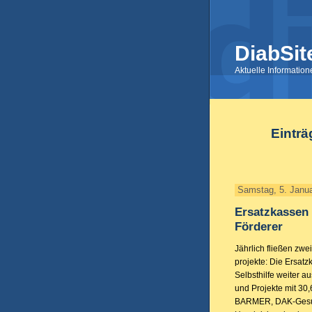
DiabSit
Aktuelle Informatio
Einträ
Samstag, 5. Janu
Ersatzkassen 
Förderer
Jährlich fließen zwe
projekte: Die Ersatz
Selbsthilfe weiter a
und Projekte mit 30,
BARMER, DAK-Gesun