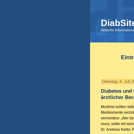
DiabSit
Aktuelle Informatio
Eint
Dienstag, 9. Juli 
Diabetes und
ärztlicher Be
Muslime sollten wä
Medikamente verzich
vermeidbar. „Wer d
muss, sollte mit sei
Dr. Andreas Kiefer,