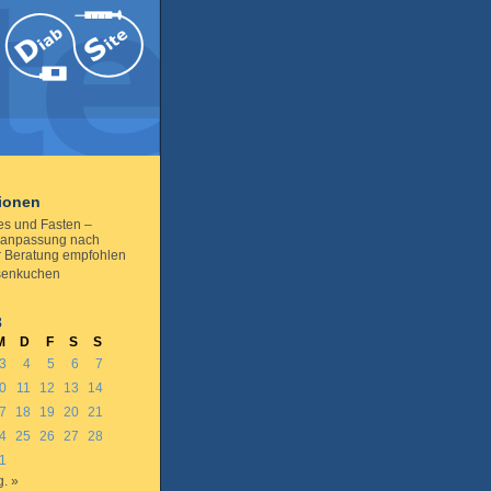
tionen
es und Fasten –
eanpassung nach
er Beratung empfohlen
senkuchen
3
M
D
F
S
S
3
4
5
6
7
0
11
12
13
14
7
18
19
20
21
4
25
26
27
28
1
. »