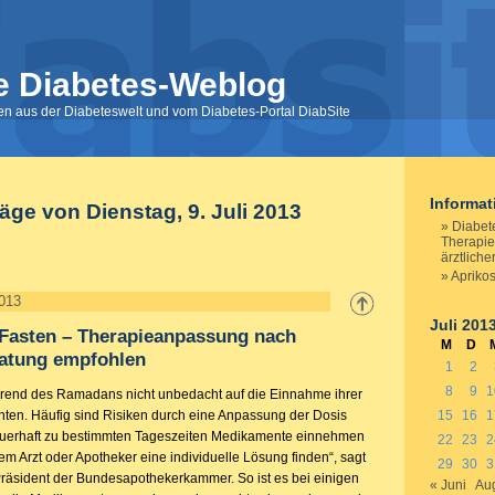
e Diabetes-Weblog
nen aus der Diabeteswelt und vom Diabetes-Portal DiabSite
Informa
räge von Dienstag, 9. Juli 2013
Diabet
Therapi
ärztlich
Apriko
2013
Juli 201
 Fasten – Therapieanpassung nach
M
D
ratung empfohlen
1
2
8
9
1
hrend des Ramadans nicht unbedacht auf die Einnahme ihrer
ten. Häufig sind Risiken durch eine Anpassung der Dosis
15
16
1
auerhaft zu bestimmten Tageszeiten Medikamente einnehmen
22
23
2
nem Arzt oder Apotheker eine individuelle Lösung finden“, sagt
29
30
3
 Präsident der Bundesapothekerkammer. So ist es bei einigen
« Juni
Aug