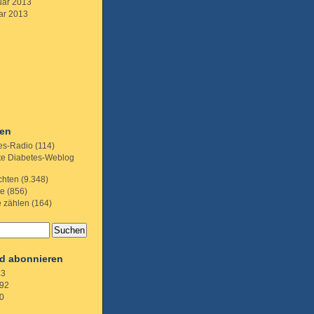
uar 2013
ar 2013
ien
es-Radio
(114)
te Diabetes-Weblog
chten
(9.348)
te
(856)
e zählen
(164)
d abonnieren
.3
92
0