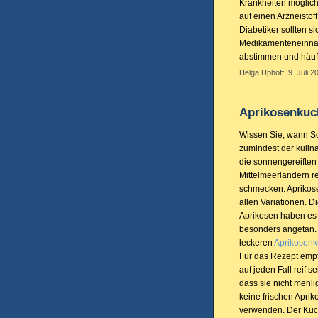
Krankheiten möglic
auf einen Arzneisto
Diabetiker sollten s
Medikamenteneinnah
abstimmen und häufi
Helga Uphoff, 9. Juli 2
Aprikosenkuc
Wissen Sie, wann So
zumindest der kuli
die sonnengereiften
Mittelmeerländern re
schmecken: Aprikose
allen Variationen. D
Aprikosen haben es
besonders angetan.
leckeren
Aprikosen
Für das Rezept empfe
auf jeden Fall reif s
dass sie nicht mehl
keine frischen Apri
verwenden. Der Kuche