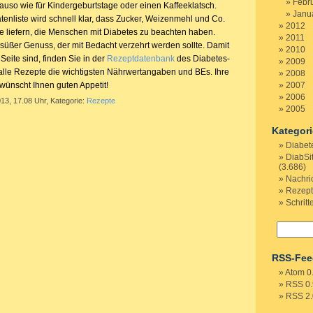
Febr
so wie für Kindergeburtstage oder einen Kaffeeklatsch.
Janu
tenliste wird schnell klar, dass Zucker, Weizenmehl und Co.
2012
e liefern, die Menschen mit Diabetes zu beachten haben.
2011
 süßer Genuss, der mit Bedacht verzehrt werden sollte. Damit
2010
Seite sind, finden Sie in der
Rezeptdatenbank
des Diabetes-
2009
r alle Rezepte die wichtigsten Nährwertangaben und BEs. Ihre
2008
wünscht Ihnen guten Appetit!
2007
2006
013, 17.08 Uhr, Kategorie:
Rezepte
2005
Kategor
Diabet
DiabSi
(3.686)
Nachri
Rezep
Schritt
RSS-Fee
Atom 0
RSS 0.
RSS 2.