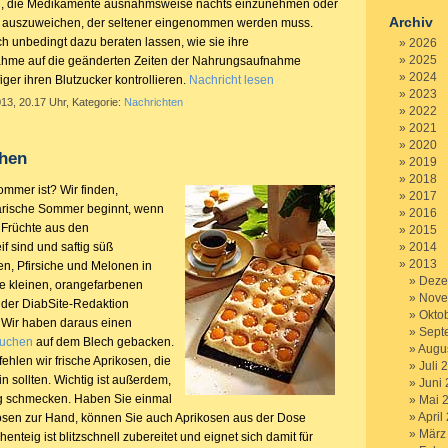
h, die Medikamente ausnahmsweise nachts einzunehmen oder
Archiv
ff auszuweichen, der seltener eingenommen werden muss.
ich unbedingt dazu beraten lassen, wie sie ihre
2026
2025
me auf die geänderten Zeiten der Nahrungsaufnahme
2024
ger ihren Blutzucker kontrollieren.
Nachricht lesen
2023
013, 20.17 Uhr, Kategorie:
Nachrichten
2022
2021
2020
hen
2019
2018
mmer ist? Wir finden,
2017
narische Sommer beginnt, wenn
2016
 Früchte aus den
2015
if sind und saftig süß
2014
2013
n, Pfirsiche und Melonen in
Deze
ie kleinen, orangefarbenen
Nove
 der DiabSite-Redaktion
Okto
 Wir haben daraus einen
Sept
kuchen
auf dem Blech gebacken.
Augu
hlen wir frische Aprikosen, die
Juli 
ein sollten. Wichtig ist außerdem,
Juni
ig schmecken. Haben Sie einmal
Mai 
April
kosen zur Hand, können Sie auch Aprikosen aus der Dose
März
nteig ist blitzschnell zubereitet und eignet sich damit für