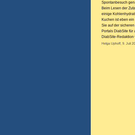
Spontanbesuch genau
Beim Lesen der Zuta
einige Kohlenhydrat
Kuchen ist eben ein
Sie auf der sicheren 
Portals DiabSite fü
DiabSite-Redaktion 
Helga Uphoff, 9. Juli 2