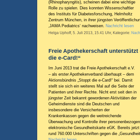
(Rhinopharyngitis), scheinen dabei eine wichtige
Rolle zu spielen. Dies konnten Wissenschaftler
des Instituts für Diabetesforschung, Helmholtz
Zentrum München, in ihrer jüngsten Veröffentlichun
‚JAMA Pediatrics‘ nachweisen.
Nachricht lesen
Helga Uphoff, 5. Juli 2013, 15.41 Uhr, Kategorie:
Nach
Freie Apothekerschaft unterstützt
die e-Card!“
Im Juni 2013 trat die Freie Apothekerschaft e.V.
– als erster Apothekerverband überhaupt – dem
Aktionsbündnis „Stoppt die e-Card!“ bei. Damit
stellt sie sich ein weiteres Mal auf die Seite der
Patienten und ihrer Rechte. Nicht erst seit den in
jüngster Zeit bekannt gewordenen Aktivitäten der
Geheimdienste sind die Deutschen und
insbesondere die Versicherten der
Krankenkassen gegen die weitreichende
Überwachung und Kontrolle ihrer personenbezogen
elektronische Gesundheitskarte eGK. Bereits jetzt
rund 760.000 Unterschriften gegen die „Gesundhei
Nachricht lesen