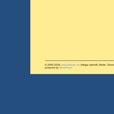
© 2005-2026
www.diabsite.de
(Helga Uphoff), Berlin, Ger
powered by
WordPress
.