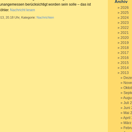
Archiv
unangemessen berücksichtigt worden sein solle – das ist
2026
Möhler.
Nachricht lesen
2025
013, 20.18 Uhr, Kategorie:
Nachrichten
2024
2023
2022
2021
2020
2019
2018
2017
2016
2015
2014
2013
Deze
Nove
Okto
Sept
Augu
Juli 
Juni
Mai 
April
März
Febr