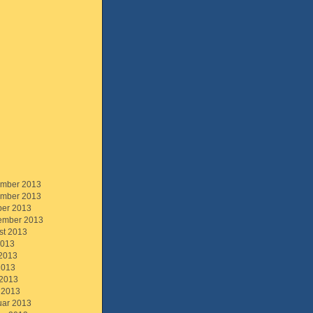
mber 2013
mber 2013
ber 2013
ember 2013
st 2013
2013
 2013
2013
 2013
 2013
uar 2013