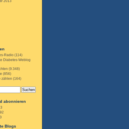
ar 2013
ien
es-Radio
(114)
te Diabetes-Weblog
chten
(9.348)
te
(856)
e zählen
(164)
d abonnieren
.3
92
0
te Blogs