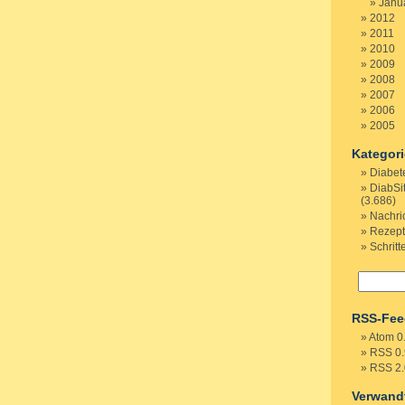
Janu
2012
2011
2010
2009
2008
2007
2006
2005
Kategor
Diabet
DiabSi
(3.686)
Nachri
Rezep
Schritt
RSS-Fee
Atom 0
RSS 0.
RSS 2.
Verwand