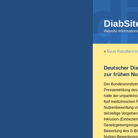
DiabSit
Aktuelle Informatio
«
Neue Rabattarzneim
Deutscher Dia
zur frühen N
Der Bundesvorsitzen
Pressemeldung des 
hatte der unparteii
fünf medizinischen 
Nutzenbewertung vo
derzeitige Vorgehen
Inklusion (Einbezieh
Gesetzgebungsorgane
Bewertung des G-BA-
Nutzen-Bewertungsve