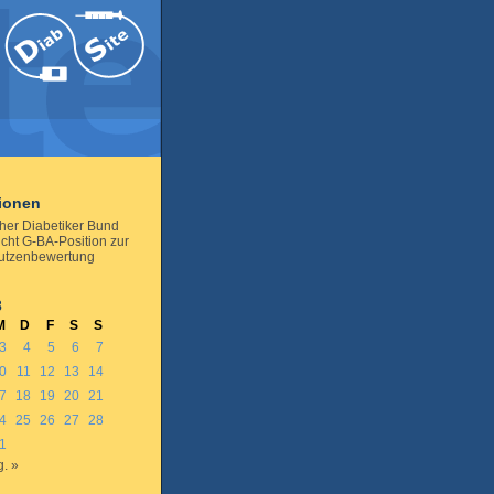
tionen
her Diabetiker Bund
icht G-BA-Position zur
Nutzenbewertung
3
M
D
F
S
S
3
4
5
6
7
0
11
12
13
14
7
18
19
20
21
4
25
26
27
28
1
. »