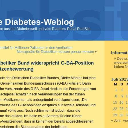
e Diabetes-Weblog
nen aus der Diabeteswelt und vom Diabetes-Portal DiabSite
ittel für Millionen Patienten in den Apotheken
Messgeräte für Diabetiker müssen genau messen
»
Informa
Deutsc
betiker Bund widerspricht G-BA-Position
widerspr
frühen 
utzenbewertung
de des Deutschen Diabetiker Bundes, Dieter Möhler, hat eine
Juli 201
Gemeinsamen Bundesausschusses (G-BA) kritisiert. Darin
M
D
sche Vorsitzende des G-BA, Josef Hecken, die Forderungen von
1
2
Fachgesellschaften nach Veränderungen bei der frühen
8
9
1
n Medikamenten als unbegründet zurückgewiesen. „Die
15
16
1
sweise des G-BA höhlt den Anspruch auf soziale Teilhabe und
22
23
2
ung) völlig aus. Noch schlimmer ist jedoch, dass die
29
30
3
 das dulden. Ich halte es außerdem für eine kühne
« Juni
Aug
Vorsitzenden, dass in keinem der bereits abgeschlossenen
rfahren die Stellungnahme der beteiligten