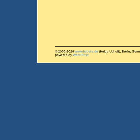
© 2005-2026
www.diabsite.de
(Helga Uphoff), Berlin, Ger
powered by
WordPress
.