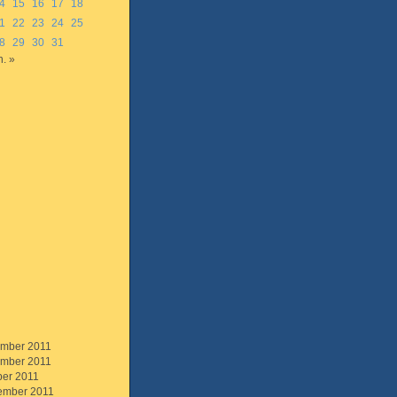
4
15
16
17
18
1
22
23
24
25
8
29
30
31
n. »
mber 2011
mber 2011
ber 2011
ember 2011