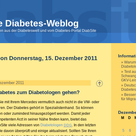
e Diabetes-Weblog
nen aus der Diabeteswelt und vom Diabetes-Portal DiabSite
Informa
von Donnerstag, 15. Dezember 2011
Warum 
Diabeto
Test au
Schwange
GKV-Lei
Dezember 2011
Deutsc
Diabetes
abetes zum Diabetologen gehen?
Besser
für Migr
ie mit Ihrem Mercedes vermutlich auch nicht in die VW- oder
hren. Der Diabetes gehört in Spezialistenhand. So können
Dezembe
n oder zumindest hinausgezögert werden. Damit jeder
M
D
petenten Arzt in seiner Nähe finden kann, bietet das
bSite viele Adressen von
Diabetologen
. In den letzten
DDG
5
6
e davon überprüft und einige aktualisiert. Sollten Sie Ihren