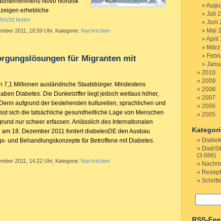
aunternehmens Novo Nordisk
Augu
 zeigen erhebliche
Juli 
richt lesen
Juni
Mai 
ember 2011, 18.59 Uhr, Kategorie:
Nachrichten
April
März
Febr
orgungslösungen für Migranten mit
Janu
2010
2009
n 7,1 Millionen ausländische Staatsbürger. Mindestens
2008
aben Diabetes. Die Dunkelziffer liegt jedoch weitaus höher,
2007
Denn aufgrund der bestehenden kulturellen, sprachlichen und
2006
ässt sich die tatsächliche gesundheitliche Lage von Menschen
2005
grund nur schwer erfassen. Anlässlich des Internationalen
Kategor
n am 18. Dezember 2011 fordert diabetesDE den Ausbau
Diabet
s- und Behandlungskonzepte für Betroffene mit Diabetes.
DiabSi
(3.686)
ember 2011, 14.22 Uhr, Kategorie:
Nachrichten
Nachri
Rezep
Schritt
RSS-Fee