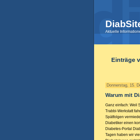
DiabSit
Aktuelle Informatio
Einträge 
Donnerstag, 15. 
Warum mit Di
Ganz einfach: Weil S
Trabbi-Werkstatt fa
Spätfolgen vermiede
Diabetiker einen kom
Diabetes-Portal Dia
Tagen haben wir viel