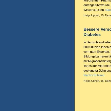
forschenden Pharm
durchgeführt wurde,
Wissenslücken.
Nach
Helga Uphoff, 15. Dez
Bessere Vers
Diabetes
In Deutschland lebe
600.000 von ihnen h
vermuten Experten. 
Bildungsbarrieren l
mit Migrationshinter
Tages der Migrante
geeigneter Schulung
Nachricht lesen
Helga Uphoff, 15. Dez