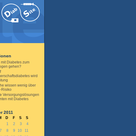
tionen
mit Diabetes zum
logen gehen?
f
rschaftsdiabetes wird
stung
he wissen wenig über
-Risiko
e Versorgungslösungen
anten mit Diabetes
r 2011
M
D
F
S
S
1
2
3
4
7
8
9
10
11