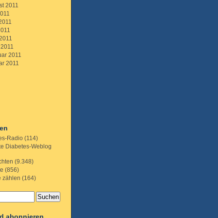
st 2011
2011
 2011
2011
 2011
 2011
uar 2011
ar 2011
ien
es-Radio
(114)
te Diabetes-Weblog
chten
(9.348)
te
(856)
e zählen
(164)
d abonnieren