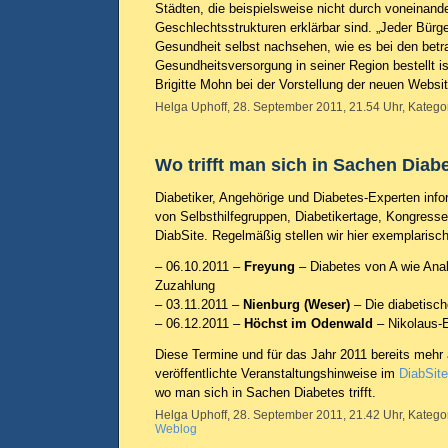
Städten, die beispielsweise nicht durch voneinand
Geschlechtsstrukturen erklärbar sind. „Jeder Bür
Gesundheit selbst nachsehen, wie es bei den betr
Gesundheitsversorgung in seiner Region bestellt is
Brigitte Mohn bei der Vorstellung der neuen Websi
Helga Uphoff, 28. September 2011, 21.54 Uhr, Katego
Wo trifft man sich in Sachen Diab
Diabetiker, Angehörige und Diabetes-Experten info
von Selbsthilfegruppen, Diabetikertage, Kongress
DiabSite. Regelmäßig stellen wir hier exemplarisch
– 06.10.2011 –
Freyung
– Diabetes von A wie Anal
Zuzahlung
– 03.11.2011 –
Nienburg (Weser)
– Die diabetisch
– 06.12.2011 –
Höchst im Odenwald
– Nikolaus-
Diese Termine und für das Jahr 2011 bereits mehr 
veröffentlichte Veranstaltungshinweise im
DiabSite
wo man sich in Sachen Diabetes trifft.
Helga Uphoff, 28. September 2011, 21.42 Uhr, Katego
Weblog