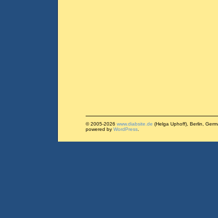
© 2005-2026
www.diabsite.de
(Helga Uphoff), Berlin, Ger
powered by
WordPress
.