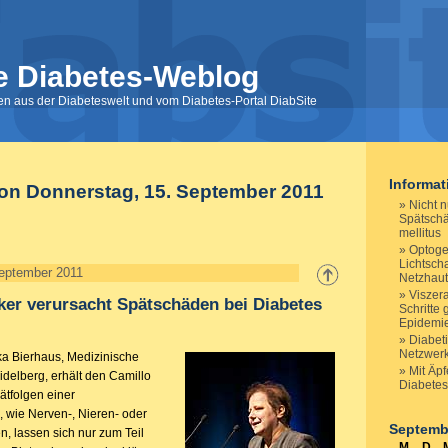
e Diabetes-Weblog
nen aus der Diabeteswelt und vom Diabetes-Portal DiabSite
Informa
von Donnerstag, 15. September 2011
Nicht n
Spätschä
mellitus
Optoge
Lichtsch
September 2011
Netzhau
Viszera
ker verursacht Spätschäden bei Diabetes
Schritte 
Epidemi
Diabet
Netzwerk
ika Bierhaus, Medizinische
Mit Äpf
eidelberg, erhält den Camillo
Diabete
ätfolgen einer
 wie Nerven-, Nieren- oder
Septemb
, lassen sich nur zum Teil
M
D