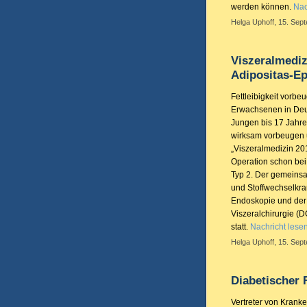
werden können.
Nac
Helga Uphoff, 15. Sept
Viszeralmediz
Adipositas-E
Fettleibigkeit vorbe
Erwachsenen in Deut
Jungen bis 17 Jahre 
wirksam vorbeugen u
„Viszeralmedizin 201
Operation schon be
Typ 2. Der gemeins
und Stoffwechselkra
Endoskopie und der 
Viszeralchirurgie (
statt.
Nachricht lese
Helga Uphoff, 15. Sept
Diabetischer 
Vertreter von Kran