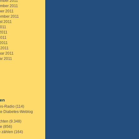
mber 2011
mber 2011
ber 2011
ember 2011
st 2011
2011
 2011
2011
 2011
 2011
uar 2011
ar 2011
ien
es-Radio
(114)
te Diabetes-Weblog
chten
(9.348)
te
(856)
e zählen
(164)