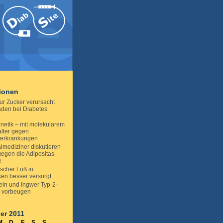
tionen
ur Zucker verursacht
den bei Diabetes
netik – mit molekularem
alter gegen
terkrankungen
lmediziner diskutieren
gegen die Adipositas-
e
ischer Fuß in
en besser versorgt
eln und Ingwer Typ-2-
s vorbeugen
er 2011
M
D
F
S
S