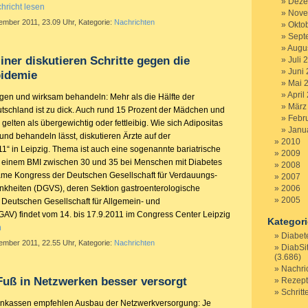
Deze
hricht lesen
Nove
ember 2011, 23.09 Uhr, Kategorie:
Nachrichten
Okto
Sept
Augu
iner diskutieren Schritte gegen die
Juli 
Juni
pidemie
Mai 
April
ugen und wirksam behandeln: Mehr als die Hälfte der
März
schland ist zu dick. Auch rund 15 Prozent der Mädchen und
Febr
gelten als übergewichtig oder fettleibig. Wie sich Adipositas
Janu
nd behandeln lässt, diskutieren Ärzte auf der
2010
1“ in Leipzig. Thema ist auch eine sogenannte bariatrische
2009
i einem BMI zwischen 30 und 35 bei Menschen mit Diabetes
2008
ame Kongress der Deutschen Gesellschaft für Verdauungs-
2007
nkheiten (DGVS), deren Sektion gastroenterologische
2006
2005
Deutschen Gesellschaft für Allgemein- und
DGAV) findet vom 14. bis 17.9.2011 im Congress Center Leipzig
Kategor
n
Diabet
ember 2011, 22.55 Uhr, Kategorie:
Nachrichten
DiabSi
(3.686)
Nachri
Fuß in Netzwerken besser versorgt
Rezep
Schritt
kenkassen empfehlen Ausbau der Netzwerkversorgung: Je