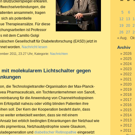
n Blutzuckerspiegel erklären.
ffwechselverbindungen, die
5
6
Patienten ansammeln, tragen
sich als potentielle
12
13
1
neue Therapieansätze. Für diese
19
20
2
hungsarbeiten ist Professor
26
27
2
us mit dem Camillo Golgi
« Aug.
Okt
päischen Gesellschaft für Diabetesforschung (EASD) jetzt in
hnet worden.
Nachricht lesen
Archiv
2026
ember 2011, 23.27 Uhr, Kategorie:
Nachrichten
2025
2024
2023
 mit molekularem Lichtschalter gegen
2022
ankungen
2021
2020
on, die Technologietransfer-Organisation der Max-Planck-
2019
ovea Pharmaceuticals, ein Tochterunternehmen von Sanofi,
2018
ereinbarung für die Anwendung von Channelrhodopsinen
2017
im Erfolgsfall nahezu oder völlig blinden Patienten ihre
2016
ihen soll. Der Kern der Kooperation besteht darin, dass
2015
o weiter entwickelt werden, dass sie mit einem
2014
2013
Ansatz bei erblich bedingten Erkrankungen der Netzhaut wie
2012
nitis pigmentosa, Netzhautdystrophie sowie Glaukom,
2011
kuladegeneration und
diabetischer Retinopathie
eingesetzt