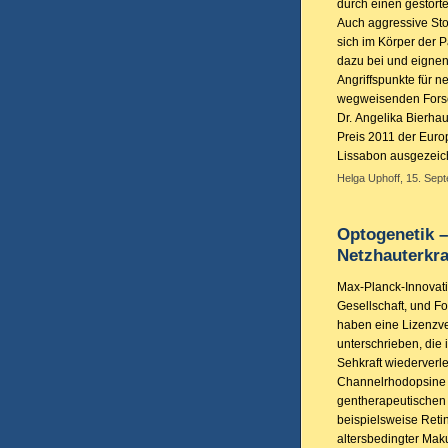
durch einen gestörte
Auch aggressive Sto
sich im Körper der 
dazu bei und eignen 
Angriffspunkte für 
wegweisenden Forsc
Dr. Angelika Bierha
Preis 2011 der Euro
Lissabon ausgezeic
Helga Uphoff, 15. Sept
Optogenetik –
Netzhauterkr
Max-Planck-Innovati
Gesellschaft, und F
haben eine Lizenzv
unterschrieben, die 
Sehkraft wiederverle
Channelrhodopsine s
gentherapeutischen 
beispielsweise Reti
altersbedingter Ma