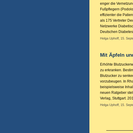
enger die Vernetzun
Fußpflegern (Podol
effizienter die Pat
als 175 Vertreter D
Netzwerke Diabetisc
Deutschen Diabetesg
Helga Uphoff, 15. Sept
Mit Äpfeln un
Erhöhte Blutzuckerw
zu erkranken. Besti
Blutzucker zu senke
vorzubeugen. In Rha
beispielsweise Inhal
neuen Ratgeber stell
Verlag, Stuttgart. 20
Helga Uphoff, 15. Sept