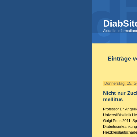
DiabSit
Aktuelle Informatio
Einträge 
Donnerstag, 15. 
Nicht nur Zuc
mellitus
Professor Dr. Angel
Universitätsklinik H
Golgi Preis 2011: Sp
Diabeteserkrankung,
Herzkreislaufschäden