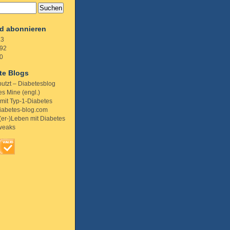
d abonnieren
.3
92
0
te Blogs
putzt – Diabetesblog
s Mine (engl.)
 mit Typ-1-Diabetes
iabetes-blog.com
(er-)Leben mit Diabetes
weaks