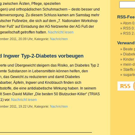
g zwischen Ärzten, Pflege, speziellen
ogen) und orthopädischen Schuhmachern – desto besser und
ientenversorgung. Zu diesem Schluss kamen am Samstag mehr
RSS-Fee
eutscher Fußnetze, die sich auf dem „7. Nationalen Workshop
Atom 0
her Fuß“ auf Einladung der AG Netzwerke der AG Fuß der
RSS 0.
esellschaft getroffen hatten.
Nachricht lesen
RSS 2.
ember 2011, 20.09 Uhr, Kategorie:
Nachrichten
Verwand
Beate 
Diabete
d Ingwer Typ-2-Diabetes vorbeugen
Kinder
mein-d
erte und Übergewicht steigern das Risiko, an Diabetes Typ 2
Stæffs 
mmte Substanzen in Lebensmitteln können helfen, den
sugart
n, das Gewicht zu reduzieren und damit Diabetes
barber, Äpfeln, Ingwer und Knoblauch finden sich
tsstoffe, die eine antidiabetische Wirkung haben. In seinem
t Sven-David Müller „Die besten 50 Blutzucker-Killer“ (TRIAS
11) vor.
Nachricht lesen
ember 2011, 19.22 Uhr, Kategorie:
Nachrichten