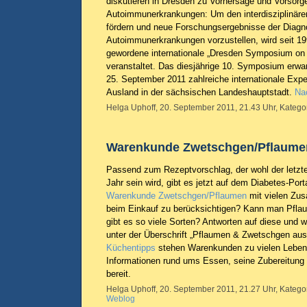
diskutieren in Dresden zu Vorhersage und Vorsorg
Autoimmunerkrankungen: Um den interdisziplinär
fördern und neue Forschungsergebnisse der Diagn
Autoimmunerkrankungen vorzustellen, wird seit 19
gewordene internationale „Dresden Symposium on 
veranstaltet. Das diesjährige 10. Symposium erwar
25. September 2011 zahlreiche internationale Exp
Ausland in der sächsischen Landeshauptstadt.
Nac
Helga Uphoff, 20. September 2011, 21.43 Uhr, Katego
Warenkunde Zwetschgen/Pflaume
Passend zum Rezeptvorschlag, der wohl der letzt
Jahr sein wird, gibt es jetzt auf dem Diabetes-Port
Warenkunde Zwetschgen/Pflaumen
mit vielen Zus
beim Einkauf zu berücksichtigen? Kann man Pfla
gibt es so viele Sorten? Antworten auf diese und w
unter der Überschrift „Pflaumen & Zwetschgen aus
Küchentipps
stehen Warenkunden zu vielen Lebens
Informationen rund ums Essen, seine Zubereitung 
bereit.
Helga Uphoff, 20. September 2011, 21.27 Uhr, Katego
Weblog