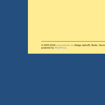
© 2005-2026
www.diabsite.de
(Helga Uphoff), Berlin, Ger
powered by
WordPress
.