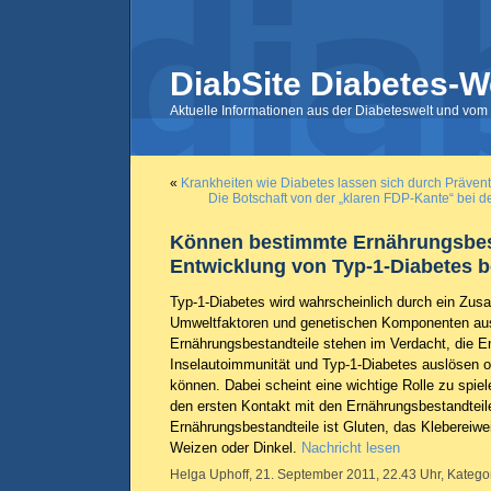
DiabSite Diabetes-W
Aktuelle Informationen aus der Diabeteswelt und vom 
«
Krankheiten wie Diabetes lassen sich durch Präven
Die Botschaft von der „klaren FDP-Kante“ bei 
Können bestimmte Ernährungsbest
Entwicklung von Typ-1-Diabetes b
Typ-1-Diabetes wird wahrscheinlich durch ein Zu
Umweltfaktoren und genetischen Komponenten aus
Ernährungsbestandteile stehen im Verdacht, die E
Inselautoimmunität und Typ-1-Diabetes auslösen o
können. Dabei scheint eine wichtige Rolle zu spiel
den ersten Kontakt mit den Ernährungsbestandteil
Ernährungsbestandteile ist Gluten, das Klebereiwe
Weizen oder Dinkel.
Nachricht lesen
Helga Uphoff, 21. September 2011, 22.43 Uhr, Katego