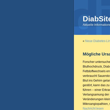
DiabSit
Aktuelle Informatio
«
Neue Diabetes-Lin
Mögliche Urs
Forscher untersuch
Bluthochdruck, Dia
Fettstoffwechsels ent
verbraucht Sauerstof
Blut ins Gehirn gela
gestört, kann das z
führen – einer Erkra
Verlangsamung der ge
Veränderungen klein
Mikroangiopathien, 
Nachricht lesen