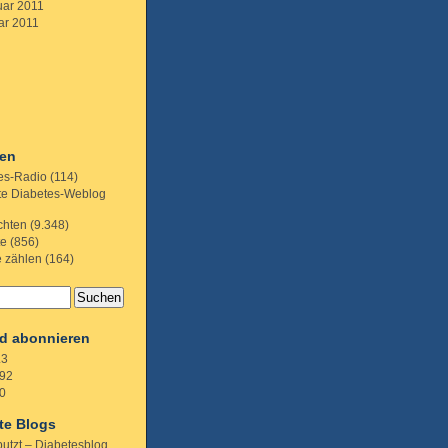
uar 2011
ar 2011
ien
es-Radio
(114)
te Diabetes-Weblog
chten
(9.348)
te
(856)
e zählen
(164)
d abonnieren
.3
92
0
te Blogs
putzt – Diabetesblog