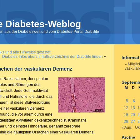
e Diabetes-Weblog
nen aus der Diabeteswelt und vom Diabetes-Portal DiabSite
ks und alle Hinweise getestet
Diabetes-Infos übers Inhaltsverzeichnis der DiabSite finden
»
Informa
Möglic
achen der vaskulären Demenz
vaskulä
en Rattenstamm, der spontan
Septemb
betes und Störungen des
M
D
wickelt: Jede Gehirnaktivität
f und Nährstoffe, die durch das
5
6
ngen. Ist diese Blutversorgung
12
13
1
u einer vaskulären Demenz
nkung, die vor allem durch eine
19
20
2
istigen Aktivitäten gekennzeichnet ist. Krankhafte
26
27
2
er und kleinster Hirngefäße, genannt zerebrale
« Aug.
Okt
sind die häufigsten Ursachen einer vaskulären Demenz.
Archiv