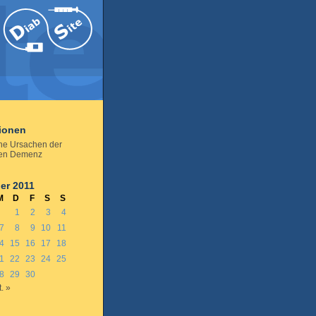
tionen
he Ursachen der
ren Demenz
er 2011
M
D
F
S
S
1
2
3
4
7
8
9
10
11
4
15
16
17
18
1
22
23
24
25
8
29
30
. »