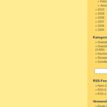
Febr
Janu
2010
2009
2008
2007
2006
2005
Kategor
Diabet
DiabSi
(3.686)
Nachri
Rezep
Schritt
RSS-Fee
Atom 0
RSS 0.
RSS 2.
Verwand
Beate 