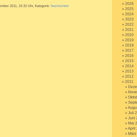
2026
ember 2011, 19.32 Uhr, Kategorie:
Nachrichten
2025
2024
2023
2022
2021
2020
2019
2018
2017
2016
2015
2014
2013
2012
2011
Deze
Nove
Okto
Sept
Augu
Juli 
Juni
Mai 
April
März