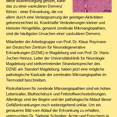
diese Blutversorgung gestört, kann
das zu einer vaskulären Demenz
führen - einer Erkrankung, die vor
allem durch eine Verlangsamung der geistigen Aktivitäten
gekennzeichnet ist. Krankhafte Veränderungen kleiner und
kleinster Hirngefäße, genannt zerebrale Mikroangiopathien,
sind die häufigsten Ursachen einer vaskulären Demenz.
Mitarbeiter der Arbeitsgruppe von Prof. Dr. Klaus Reymann
am Deutschen Zentrum für Neurodegenerative
Erkrankungen (DZNE) in Magdeburg und von Prof. Dr. Hans-
Jochen Heinze, Leiter der Universitätsklinik für Neurologie
Magdeburg und stellvertretender Strandortsprecher des
DZNE am Standort Magdeburg, haben jetzt eine mögliche
pathologische Kaskade der zerebralen Mikroangiopathie im
Tiermodell beschrieben.
Risikofaktoren für zerebrale Mikroangiopathien sind ein hohes
Lebensalter, Bluthochdruck und Fettstoffwechselstörungen.
Allerdings sind der Beginn und der pathologische Ablauf dieser
Gefäßerkrankungen noch weitestgehend unklar. Um ein
genaueres Bild vom Ablauf der Erkrankung zu erhalten,
untersuchten Dr. Stefanie Schreiber, Ärztin und Forscherin in