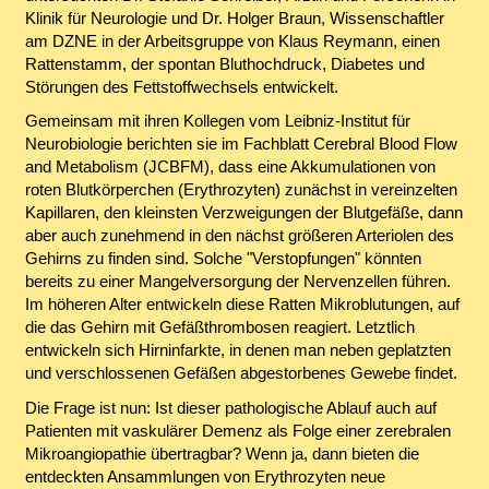
Klinik für Neurologie und Dr. Holger Braun, Wissenschaftler
am DZNE in der Arbeitsgruppe von Klaus Reymann, einen
Rattenstamm, der spontan Bluthochdruck, Diabetes und
Störungen des Fettstoffwechsels entwickelt.
Gemeinsam mit ihren Kollegen vom Leibniz-Institut für
Neurobiologie berichten sie im Fachblatt Cerebral Blood Flow
and Metabolism (JCBFM), dass eine Akkumulationen von
roten Blutkörperchen (Erythrozyten) zunächst in vereinzelten
Kapillaren, den kleinsten Verzweigungen der Blutgefäße, dann
aber auch zunehmend in den nächst größeren Arteriolen des
Gehirns zu finden sind. Solche "Verstopfungen" könnten
bereits zu einer Mangelversorgung der Nervenzellen führen.
Im höheren Alter entwickeln diese Ratten Mikroblutungen, auf
die das Gehirn mit Gefäßthrombosen reagiert. Letztlich
entwickeln sich Hirninfarkte, in denen man neben geplatzten
und verschlossenen Gefäßen abgestorbenes Gewebe findet.
Die Frage ist nun: Ist dieser pathologische Ablauf auch auf
Patienten mit vaskulärer Demenz als Folge einer zerebralen
Mikroangiopathie übertragbar? Wenn ja, dann bieten die
entdeckten Ansammlungen von Erythrozyten neue