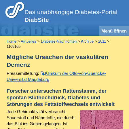
Das unabhängige Diabetes-Portal
DiabSite
Menü öffnen
Home
>
Aktuelles
>
Diabetes-Nachrichten
>
Archive
>
2011
>
110916b
Mögliche Ursachen der vaskulären
Demenz
Pressemitteilung:
Klinikum der Otto-von-Guericke-
Universität Magdeburg
Forscher untersuchen Rattenstamm, der
spontan Bluthochdruck, Diabetes und
Störungen des Fettstoffwechsels entwickelt
Jede Gehirnaktivität verbraucht
Sauerstoff und Nährstoffe, die durch
das Blut ins Gehirn gelangen. Ist