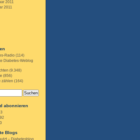
uar 2011
ar 2011
ien
es-Radio
(114)
te Diabetes-Weblog
chten
(9.348)
te
(856)
e zählen
(164)
d abonnieren
.3
92
0
te Blogs
putzt – Diabetesblog