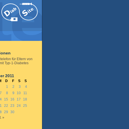
tionen
elefon für Eltern von
mit Typ-1-Diabetes
er 2011
M
D
F
S
S
1
2
3
4
7
8
9
10
11
4
15
16
17
18
1
22
23
24
25
8
29
30
. »