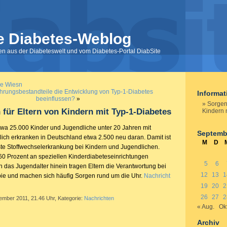
e Diabetes-Weblog
nen aus der Diabeteswelt und vom Diabetes-Portal DiabSite
ie Wiesn
rungsbestandteile die Entwicklung von Typ-1-Diabetes
Informa
beeinflussen?
»
Sorgent
 für Eltern von Kindern mit Typ-1-Diabetes
Kindern 
wa 25.000 Kinder und Jugendliche unter 20 Jahren mit
Septemb
lich erkranken in Deutschland etwa 2.500 neu daran. Damit ist
M
D
ste Stoffwechselerkrankung bei Kindern und Jugendlichen.
0 Prozent an speziellen Kinderdiabeteseinrichtungen
5
6
in das Jugendalter hinein tragen Eltern die Verantwortung bei
12
13
1
pie und machen sich häufig Sorgen rund um die Uhr.
Nachricht
19
20
2
26
27
2
ember 2011, 21.46 Uhr, Kategorie:
Nachrichten
« Aug.
Okt
Archiv