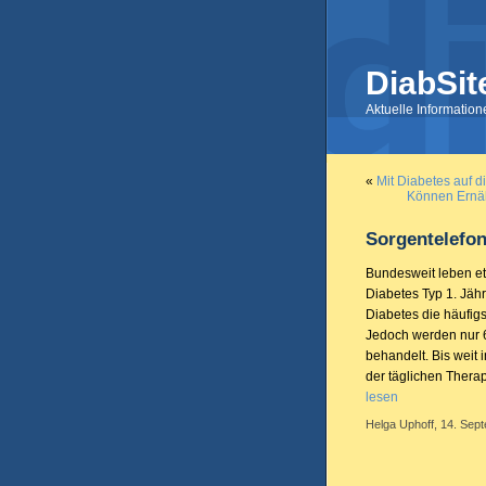
DiabSit
Aktuelle Informatio
«
Mit Diabetes auf d
Können Ernäh
Sorgentelefon
Bundesweit leben et
Diabetes Typ 1. Jähr
Diabetes die häufig
Jedoch werden nur 6
behandelt. Bis weit 
der täglichen Thera
lesen
Helga Uphoff, 14. Sept