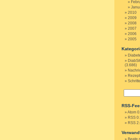
Febr
Janu
2010
2009
2008
2007
2006
2005
Kategor
Diabet
DiabSi
(3.686)
Nachri
Rezep
Schritt
RSS-Fee
Atom 0
RSS 0.
RSS 2.
Verwand
Beate 