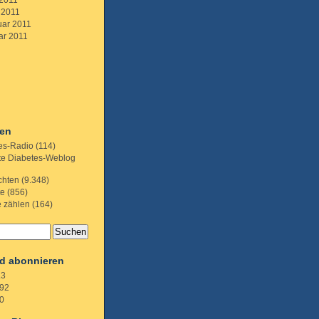
 2011
 2011
uar 2011
ar 2011
ien
es-Radio
(114)
te Diabetes-Weblog
chten
(9.348)
te
(856)
e zählen
(164)
d abonnieren
.3
92
0