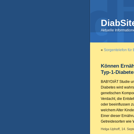
DiabSit
Aktuelle Informatio
«
Sorgentelefon für 
Können Ernäh
Typ-1-Diabete
BABYDIÄT Studie unt
Diabetes wird wahr
genetischen Kompon
Verdacht, die Entst
oder beeinflussen zu
welchem Alter Kinde
Einer dieser Ernähr
Getreidesorten wie 
Helga Uphoff, 14. Sept