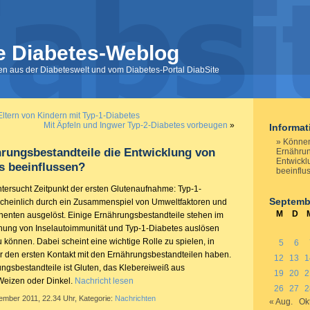
e Diabetes-Weblog
nen aus der Diabeteswelt und vom Diabetes-Portal DiabSite
Eltern von Kindern mit Typ-1-Diabetes
Mit Äpfeln und Ingwer Typ-2-Diabetes vorbeugen
»
Informa
Könne
rungsbestandteile die Entwicklung von
Ernährun
Entwickl
s beeinflussen?
beeinflu
ersucht Zeitpunkt der ersten Glutenaufnahme: Typ-1-
Septemb
scheinlich durch ein Zusammenspiel von Umweltfaktoren und
M
D
enten ausgelöst. Einige Ernährungsbestandteile stehen im
ehung von Inselautoimmunität und Typ-1-Diabetes auslösen
 können. Dabei scheint eine wichtige Rolle zu spielen, in
5
6
r den ersten Kontakt mit den Ernährungsbestandteilen haben.
12
13
1
ungsbestandteile ist Gluten, das Klebereiweiß aus
19
20
2
Weizen oder Dinkel.
Nachricht lesen
26
27
2
ember 2011, 22.34 Uhr, Kategorie:
Nachrichten
« Aug.
Okt