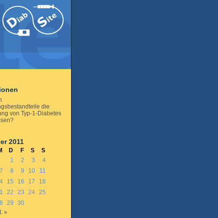
tionen
n
gsbestandteile die
ung von Typ-1-Diabetes
ssen?
er 2011
M
D
F
S
S
1
2
3
4
7
8
9
10
11
4
15
16
17
18
1
22
23
24
25
8
29
30
. »