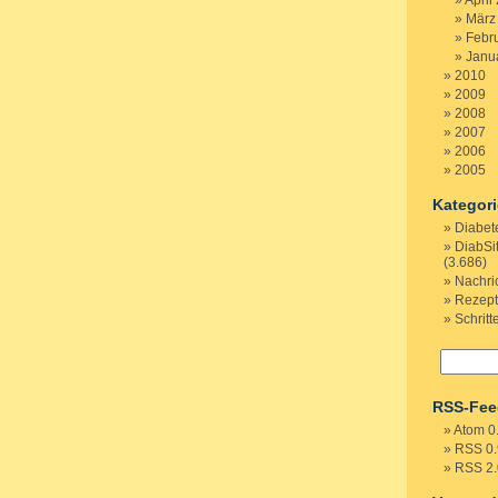
April
März
Febr
Janu
2010
2009
2008
2007
2006
2005
Kategor
Diabet
DiabSi
(3.686)
Nachri
Rezep
Schritt
RSS-Fee
Atom 0
RSS 0.
RSS 2.