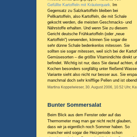
Gefüllte Kartoffeln mit Kräuterquark
. Im
Gegensatz zu Salzkartoffeln bleiben bei
Pellkartoffeln, also Kartoffeln, die mit Schale
gekocht werden, die meisten Geschmacks- und
Nährstoffe erhalten. Und wenn Sie zu diesem
Gericht deutsche Frühkartoffeln (oder „neue
Kartoffeln“) verwenden, können Sie sogar die
sehr dünne Schale bedenkenlos mitessen. Sie
sollten sie sogar mitessen, weil sich bei der Kartoff
Gemüsesorten – die größte Vitamindichte direkt u
befindet. Wichtig ist nur, dass Sie darauf achten, 
Kochen besonders sorgfältig unter fließend Wasse
Variante sieht also nicht nur besser aus. Sie ersp
manchmal doch sehr knifflige Pellen und ist obend
Martina Koppelwieser, 30. August 2006, 10.52 Uhr, Ka
Bunter Sommersalat
Beim Blick aus dem Fenster oder auf das
Thermometer mag man gar nicht recht glauben,
dass wir ja eigentlich noch Sommer haben. So
mancher wird sogar die Heizperiode schon