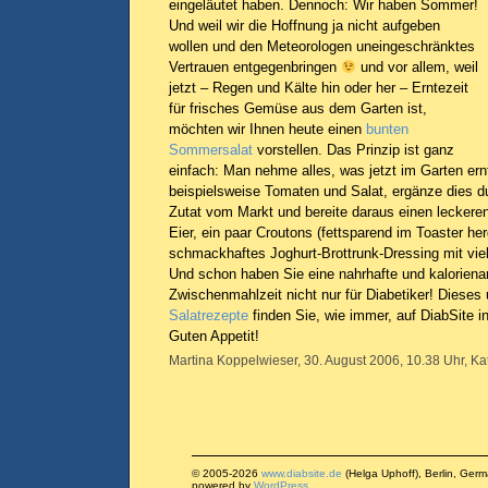
eingeläutet haben. Dennoch: Wir haben Sommer!
Und weil wir die Hoffnung ja nicht aufgeben
wollen und den Meteorologen uneingeschränktes
Vertrauen entgegenbringen
und vor allem, weil
jetzt – Regen und Kälte hin oder her – Erntezeit
für frisches Gemüse aus dem Garten ist,
möchten wir Ihnen heute einen
bunten
Sommersalat
vorstellen. Das Prinzip ist ganz
einfach: Man nehme alles, was jetzt im Garten ernte
beispielsweise Tomaten und Salat, ergänze dies du
Zutat vom Markt und bereite daraus einen leckere
Eier, ein paar Croutons (fettsparend im Toaster her
schmackhaftes Joghurt-Brottrunk-Dressing mit vie
Und schon haben Sie eine nahrhafte und kalorien
Zwischenmahlzeit nicht nur für Diabetiker! Dieses 
Salatrezepte
finden Sie, wie immer, auf DiabSite i
Guten Appetit!
Martina Koppelwieser, 30. August 2006, 10.38 Uhr, Ka
© 2005-2026
www.diabsite.de
(Helga Uphoff), Berlin, Ger
powered by
WordPress
.