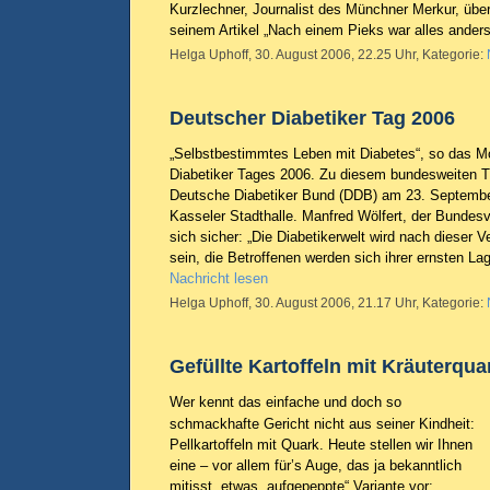
Kurzlechner, Journalist des Münchner Merkur, über
seinem Artikel „Nach einem Pieks war alles ander
Helga Uphoff, 30. August 2006, 22.25 Uhr, Kategorie:
Deutscher Diabetiker Tag 2006
„Selbstbestimmtes Leben mit Diabetes“, so das M
Diabetiker Tages 2006. Zu diesem bundesweiten Tr
Deutsche Diabetiker Bund (DDB) am 23. Septembe
Kasseler Stadthalle. Manfred Wölfert, der Bundes
sich sicher: „Die Diabetikerwelt wird nach dieser 
sein, die Betroffenen werden sich ihrer ernsten L
Nachricht lesen
Helga Uphoff, 30. August 2006, 21.17 Uhr, Kategorie:
Gefüllte Kartoffeln mit Kräuterqua
Wer kennt das einfache und doch so
schmackhafte Gericht nicht aus seiner Kindheit:
Pellkartoffeln mit Quark. Heute stellen wir Ihnen
eine – vor allem für’s Auge, das ja bekanntlich
mitisst, etwas „aufgepeppte“ Variante vor: