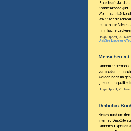
Plätzchen? Ja, die g
Krankenkasse gibt T
Weihnachtsbäckerei
Weihnachtsbäckerei
muss in der Adventsz
himmlische Leckerei
Helga Uphoff, 29. Nov
DiabSite Diabetes-Web
Menschen mit 
Diabetiker demonstr
von modernen Insuli
werden noch im gese
gesundheitspolitisc
Helga Uphoff, 29. Nov
Diabetes-Büch
Neues rund um den Di
Internet. DiabSite s
Diabetes-Experten a