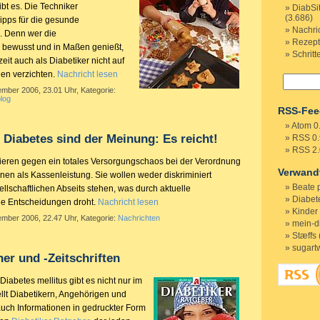
ibt es. Die Techniker
DiabSi
(3.686)
ipps für die gesunde
Nachri
. Denn wer die
Rezep
 bewusst und in Maßen genießt,
Schritt
eit auch als Diabetiker nicht auf
en verzichten.
Nachricht lesen
ember 2006, 23.01 Uhr, Kategorie:
log
RSS-Fee
Atom 0
Diabetes sind der Meinung: Es reicht!
RSS 0.
RSS 2.
ieren gegen ein totales Versorgungschaos bei der Verordnung
Verwand
nen als Kassenleistung. Sie wollen weder diskriminiert
Beate 
llschaftlichen Abseits stehen, was durch aktuelle
Diabete
he Entscheidungen droht.
Nachricht lesen
Kinder
ember 2006, 22.47 Uhr, Kategorie:
Nachrichten
mein-d
Stæffs 
sugart
er und -Zeitschriften
abetes mellitus gibt es nicht nur im
tellt Diabetikern, Angehörigen und
uch Informationen in gedruckter Form