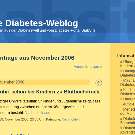
e Diabetes-Weblog
nen aus der Diabeteswelt und vom Diabetes-Portal DiabSite
Informa
inträge aus November 2006
Überge
Kindern 
Vorige Einträge »
Häufig
Diabetes
Maßnah
November 2006
Diabete
Kindli
ührt schon bei Kindern zu Bluthochdruck
Diabetes
Überge
ziger Universitätsklinik für Kinder und Jugendliche zeigt, dass
Auf die
sammenhang zwischen erhöhtem Körpergewicht und
Mensch
indern besteht.
Nachricht lesen
der Meinu
Diabet
 30. November 2006, 23.35 Uhr, Kategorie:
Nachrichten
Zeitschri
Diabeti
Adventsz