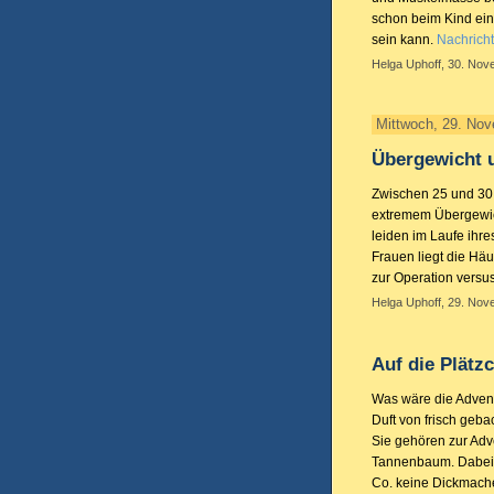
schon beim Kind ein
sein kann.
Nachricht
Helga Uphoff, 30. Nov
Mittwoch, 29. No
Übergewicht 
Zwischen 25 und 30 
extremem Übergewic
leiden im Laufe ihr
Frauen liegt die Häu
zur Operation versus
Helga Uphoff, 29. Nov
Auf die Plätzc
Was wäre die Advent
Duft von frisch ge
Sie gehören zur Adv
Tannenbaum. Dabei 
Co. keine Dickmache