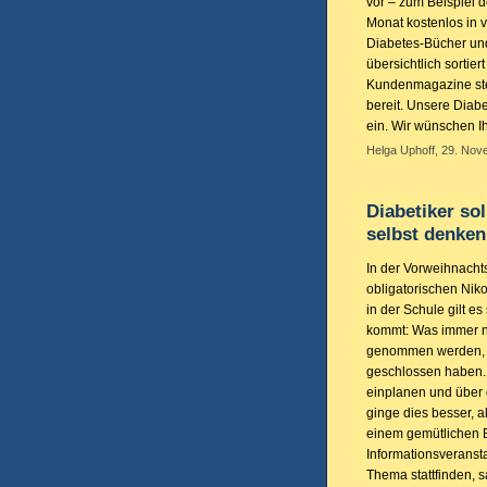
vor – zum Beispiel 
Monat kostenlos in v
Diabetes-Bücher und 
übersichtlich sortier
Kundenmagazine st
bereit. Unsere Diabe
ein. Wir wünschen I
Helga Uphoff, 29. Nov
Diabetiker sol
selbst denken
In der Vorweihnachts
obligatorischen Nik
in der Schule gilt es
kommt: Was immer noc
genommen werden, w
geschlossen haben. D
einplanen und über 
ginge dies besser, a
einem gemütlichen B
Informationsverans
Thema stattfinden, 