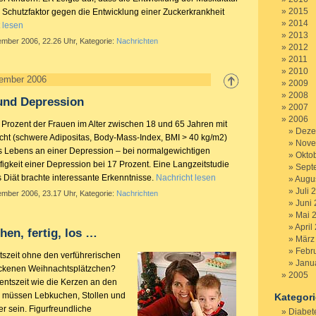
2015
 Schutzfaktor gegen die Entwicklung einer Zuckerkrankheit
2014
 lesen
2013
ember 2006, 22.26 Uhr, Kategorie:
Nachrichten
2012
2011
2010
vember 2006
2009
2008
und Depression
2007
2006
Prozent der Frauen im Alter zwischen 18 und 65 Jahren mit
Deze
ht (schwere Adipositas, Body-Mass-Index, BMI > 40 kg/m2)
Nove
es Lebens an einer Depression – bei normalgewichtigen
Okto
figkeit einer Depression bei 17 Prozent. Eine Langzeitstudie
Sept
 Diät brachte interessante Erkenntnisse.
Nachricht lesen
Augu
Juli 
ember 2006, 23.17 Uhr, Kategorie:
Nachrichten
Juni
Mai 
April
hen, fertig, los …
März
Febr
szeit ohne den verführerischen
Janu
backenen Weihnachtsplätzchen?
2005
entszeit wie die Kerzen an den
müssen Lebkuchen, Stollen und
Kategor
r sein. Figurfreundliche
Diabet