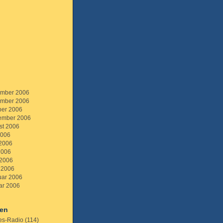
mber 2006
mber 2006
ber 2006
ember 2006
st 2006
2006
 2006
2006
 2006
 2006
uar 2006
ar 2006
ien
es-Radio
(114)