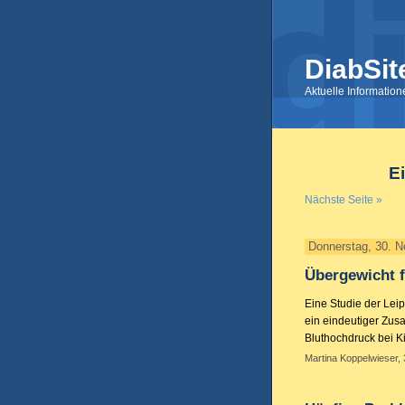
DiabSit
Aktuelle Informatio
E
Nächste Seite »
Donnerstag, 30. 
Übergewicht f
Eine Studie der Leip
ein eindeutiger Zu
Bluthochdruck bei K
Martina Koppelwieser,