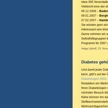
etwa 300 Veranstaltu
Vielleicht eine der 
06.12.2006 –
Baden
09.01.2007 –
Bergh
07.02.2007 –
Hamb
Sie würden gern ein
interessant sein kö
Gerne nehmen wir au
Selbsthilfegruppen 
Programm für 2007 
Helga Uphoff, 29. Nov
Diabetes gehö
Und damit jeder Dia
kann, gibt’s auf der
Diabetologen DDG
.
Redaktion ein Weih
Ihren Diabetologen i
nächsten Besuch bitt
Nähe können ihn dan
Stoffwechseleinstel
Weihnachtsgeschen