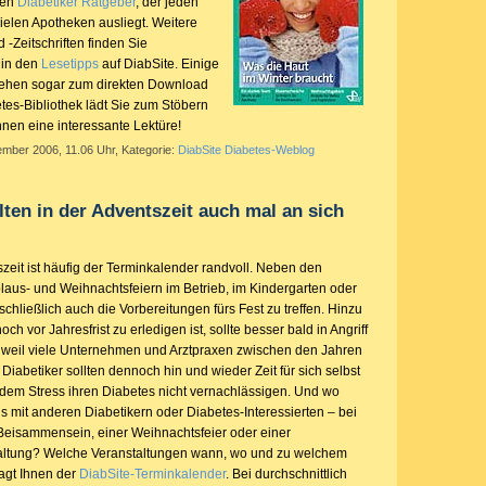
den
Diabetiker Ratgeber
, der jeden
ielen Apotheken ausliegt. Weitere
-Zeitschriften finden Sie
t in den
Lesetipps
auf DiabSite. Einige
ehen sogar zum direkten Download
tes-Bibliothek lädt Sie zum Stöbern
hnen eine interessante Lektüre!
ember 2006, 11.06 Uhr, Kategorie:
DiabSite Diabetes-Weblog
lten in der Adventszeit auch mal an sich
zeit ist häufig der Terminkalender randvoll. Neben den
olaus- und Weihnachtsfeiern im Betrieb, im Kindergarten oder
 schließlich auch die Vorbereitungen fürs Fest zu treffen. Hinzu
h vor Jahresfrist zu erledigen ist, sollte besser bald in Angriff
eil viele Unternehmen und Arztpraxen zwischen den Jahren
iabetiker sollten dennoch hin und wieder Zeit für sich selbst
dem Stress ihren Diabetes nicht vernachlässigen. Und wo
ls mit anderen Diabetikern oder Diabetes-Interessierten – bei
eisammensein, einer Weihnachtsfeier oder einer
taltung? Welche Veranstaltungen wann, wo und zu welchem
sagt Ihnen der
DiabSite-Terminkalender
. Bei durchschnittlich