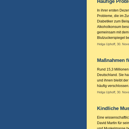
Häufige Probl
In ihrer ersten Deze
Probleme, die im Z
Diabetiker zum Beis
Alkoholkonsum beso
gemeinsam mit dem 
Blutzuckerspiegel b
Helga Uphoff, 30. Nov
Maßnahmen fü
Rund 15,3 Millionen
Deutschland. Sie ha
und ihnen bleibt d
häufig verschlossen
Helga Uphoff, 30. Nov
Kindliche Mus
Eine wissenschaftlic
David Martin für sein
und Muskelmasse bei