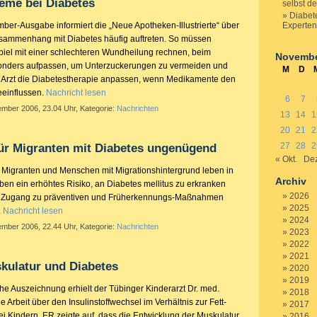
eme bei Diabetes
selbst d
Diabete
mber-Ausgabe informiert die „Neue Apotheken-Illustrierte“ über
Experte
usammenhang mit Diabetes häufig auftreten. So müssen
piel mit einer schlechteren Wundheilung rechnen, beim
Novembe
nders aufpassen, um Unterzuckerungen zu vermeiden und
M
D
Arzt die Diabetestherapie anpassen, wenn Medikamente den
eeinflussen.
Nachricht lesen
6
7
ember 2006, 23.04 Uhr, Kategorie:
Nachrichten
13
14
1
20
21
2
27
28
2
r Migranten mit Diabetes ungenügend
« Okt.
Dez
 Migranten und Menschen mit Migrationshintergrund leben in
Archiv
ben ein erhöhtes Risiko, an Diabetes mellitus zu erkranken
2026
er Zugang zu präventiven und Früherkennungs-Maßnahmen
2025
.
Nachricht lesen
2024
ember 2006, 22.44 Uhr, Kategorie:
Nachrichten
2023
2022
2021
kulatur und Diabetes
2020
2019
he Auszeichnung erhielt der Tübinger Kinderarzt Dr. med.
2018
e Arbeit über den Insulinstoffwechsel im Verhältnis zur Fett-
2017
 Kindern. ER zeigte auf, dass die Entwicklung der Muskulatur
2016