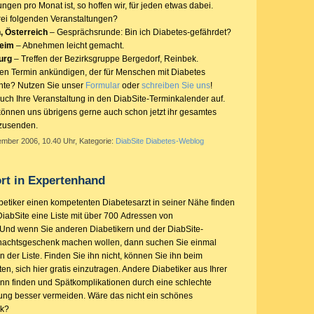
ngen pro Monat ist, so hoffen wir, für jeden etwas dabei.
drei folgenden Veranstaltungen?
, Österreich
– Gesprächsrunde: Bin ich Diabetes-gefährdet?
eim
– Abnehmen leicht gemacht.
urg
– Treffen der Bezirksgruppe Bergedorf, Reinbek.
en Termin ankündigen, der für Menschen mit Diabetes
nnte? Nutzen Sie unser
Formular
oder
schreiben Sie uns
!
ch Ihre Veranstaltung in den DiabSite-Terminkalender auf.
können uns übrigens gerne auch schon jetzt ihr gesamtes
zusenden.
ember 2006, 10.40 Uhr, Kategorie:
DiabSite Diabetes-Weblog
rt in Expertenhand
betiker einen kompetenten Diabetesarzt in seiner Nähe finden
 DiabSite eine Liste mit über 700 Adressen von
 Und wenn Sie anderen Diabetikern und der DiabSite-
nachtsgeschenk machen wollen, dann suchen Sie einmal
n der Liste. Finden Sie ihn nicht, können Sie ihn beim
en, sich hier gratis einzutragen. Andere Diabetiker aus Ihrer
n finden und Spätkomplikationen durch eine schlechte
lung besser vermeiden. Wäre das nicht ein schönes
k?