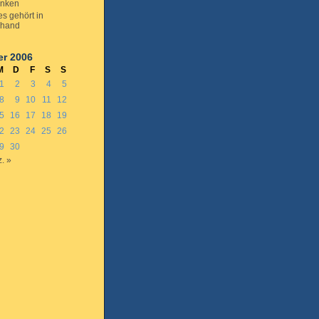
enken
s gehört in
nhand
r 2006
M
D
F
S
S
1
2
3
4
5
8
9
10
11
12
5
16
17
18
19
2
23
24
25
26
9
30
. »