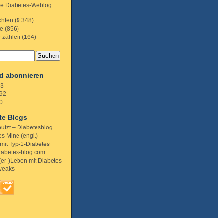
te Diabetes-Weblog
chten
(9.348)
te
(856)
e zählen
(164)
d abonnieren
.3
92
0
te Blogs
putzt – Diabetesblog
s Mine (engl.)
 mit Typ-1-Diabetes
iabetes-blog.com
(er-)Leben mit Diabetes
weaks