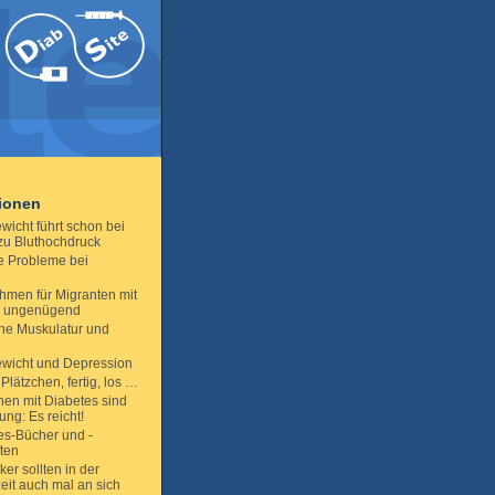
tionen
wicht führt schon bei
zu Bluthochdruck
e Probleme bei
men für Migranten mit
s ungenügend
che Muskulatur und
wicht und Depression
 Plätzchen, fertig, los …
en mit Diabetes sind
ng: Es reicht!
es-Bücher und -
ften
ker sollten in der
eit auch mal an sich