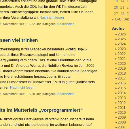
 Gefährdeten erklärt und eine globale Bewusstseinskampagne
13
14
1
ingeleitet. Auch die DDU hat für den WDT in diesem Jahr
20
21
2
eren Patientengruppen“ thematisiert, fordert Hilfe für Jeden
27
28
2
 in ihrer Veranstaltung an.
Nachricht lesen
« Okt.
Dez
 8. November 2006, 15.22 Uhr, Kategorie:
Nachrichten
Archiv
2026
2025
ssen viel trinken
2024
2023
tsversorgung ist für Diabetiker besonders wichtig. Typ-1-
2022
adurch ihren Blutzuckerspiegel und können eine
2021
rglykämie) verhindern. Das ist eine Erkenntnis der Studie
2020
anz und Dr. Andreas Wentz, die
Nutrition Review
im Juni 2005
2019
2-Diabetiker profitieren ebenfalls: Sie können so die Spätfolgen
2018
ine Nierenschädigung herauszögern. Ein guter
2017
nd Durstlöscher ist Trinkwasser. Es ist in guter Qualität stets
2016
enfrei.
Nachricht lesen
2015
2014
 8. November 2006, 15.20 Uhr, Kategorie:
Nachrichten
2013
2012
2011
its im Mutterleib „vorprogrammiert“
2010
2009
 Risikofaktor für Herz-Kreislauferkrankungen, ist bereits beim
2008
nden und wird nicht unbedingt im weiteren Lebensverlauf
2007