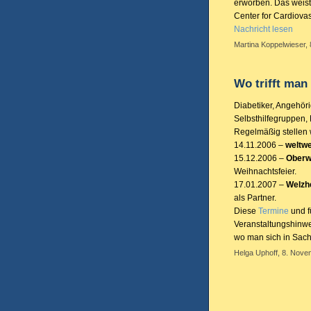
erworben. Das weist
Center for Cardiova
Nachricht lesen
Martina Koppelwieser,
Wo trifft man
Diabetiker, Angehör
Selbsthilfegruppen,
Regelmäßig stellen w
14.11.2006 –
weltwe
15.12.2006 –
Oberwa
Weihnachtsfeier.
17.01.2007 –
Welzh
als Partner.
Diese
Termine
und f
Veranstaltungshinwe
wo man sich in Sache
Helga Uphoff, 8. Nove