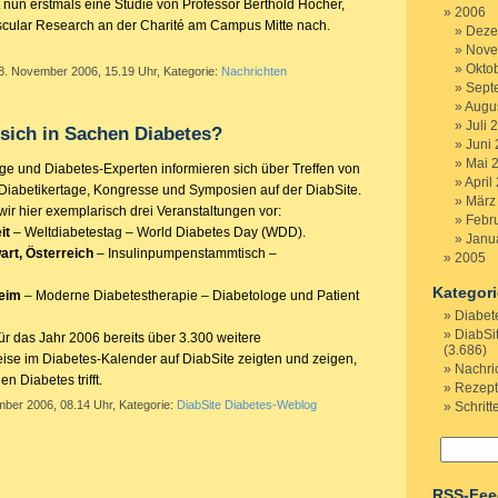
 nun erstmals eine Studie von Professor Berthold Hocher,
2006
scular Research
an der Charité am Campus Mitte nach.
Deze
Nove
Okto
 8. November 2006, 15.19 Uhr, Kategorie:
Nachrichten
Sept
Augu
Juli 
 sich in Sachen Diabetes?
Juni
Mai 
ige und Diabetes-Experten informieren sich über Treffen von
April
 Diabetikertage, Kongresse und Symposien auf der DiabSite.
März
ir hier exemplarisch drei Veranstaltungen vor:
Febr
it
– Weltdiabetestag –
World Diabetes Day
(WDD).
Janu
rt, Österreich
– Insulinpumpenstammtisch –
2005
Kategor
eim
– Moderne Diabetestherapie – Diabetologe und Patient
Diabet
DiabSi
ür das Jahr 2006 bereits über 3.300 weitere
(3.686)
ise im Diabetes-Kalender auf DiabSite zeigten und zeigen,
Nachri
n Diabetes trifft.
Rezep
mber 2006, 08.14 Uhr, Kategorie:
DiabSite Diabetes-Weblog
Schritt
RSS-Fee