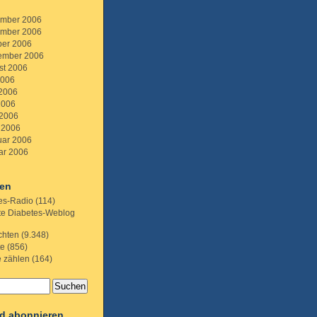
mber 2006
mber 2006
ber 2006
ember 2006
st 2006
2006
 2006
2006
 2006
 2006
uar 2006
ar 2006
ien
es-Radio
(114)
te Diabetes-Weblog
chten
(9.348)
te
(856)
e zählen
(164)
d abonnieren