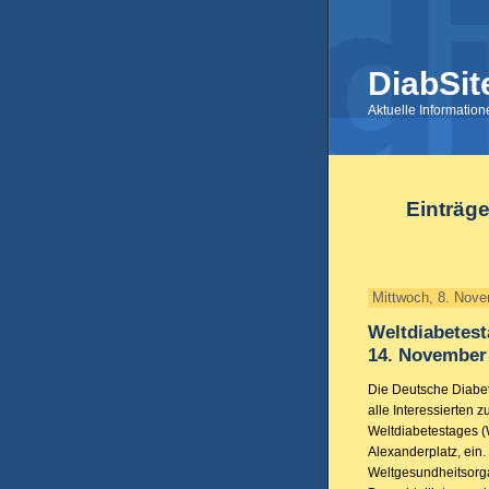
DiabSit
Aktuelle Informatio
Einträg
Mittwoch, 8. Nov
Weltdiabetest
14. November 
Die Deutsche Diabet
alle Interessierten 
Weltdiabetestages (
Alexanderplatz, ein.
Weltgesundheitsorg