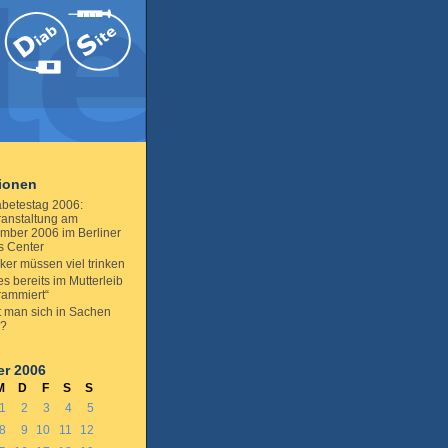
tionen
abetestag 2006:
anstaltung am
mber 2006 im Berliner
s Center
ker müssen viel trinken
s bereits im Mutterleib
rammiert“
ft man sich in Sachen
s?
r 2006
M
D
F
S
S
1
2
3
4
5
8
9
10
11
12