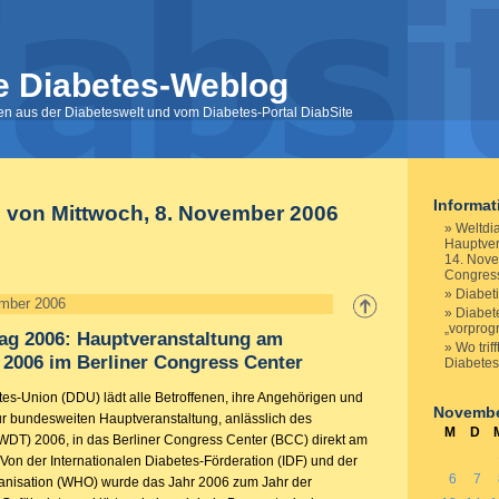
e Diabetes-Weblog
nen aus der Diabeteswelt und vom Diabetes-Portal DiabSite
Informa
e von Mittwoch, 8. November 2006
Weltdi
Hauptver
14. Nove
Congres
Diabeti
ember 2006
Diabete
„vorprog
ag 2006: Hauptveranstaltung am
Wo trif
2006 im Berliner Congress Center
Diabete
es-Union (DDU) lädt alle Betroffenen, ihre Angehörigen und
Novembe
zur bundesweiten Hauptveranstaltung, anlässlich des
M
D
WDT) 2006, in das Berliner Congress Center (BCC) direkt am
 Von der Internationalen Diabetes-Förderation (IDF) und der
6
7
anisation (WHO) wurde das Jahr 2006 zum Jahr der