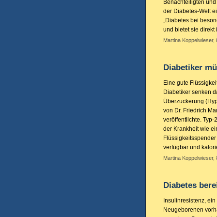
Benachteiligten und
der Diabetes-Welt e
„Diabetes bei besond
und bietet sie direkt
Martina Koppelwieser,
Diabetiker mü
Eine gute Flüssigkei
Diabetiker senken d
Überzuckerung (Hype
von Dr. Friedrich M
veröffentlichte. Typ-
der Krankheit wie e
Flüssigkeitsspender u
verfügbar und kalori
Martina Koppelwieser,
Diabetes bere
Insulinresistenz, ein
Neugeborenen vorha