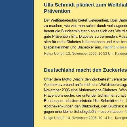
Ulla Schmidt plädiert zum Weltdia
Prävention
Der Weltdiabetestag bietet Gelegenheit, über Dia
zu machen, wie viel man selbst durch vorbeugen
betont die Bundesministerin anlässlich des Weltd
gute Prävention hilft, Diabetes zu vermeiden. Auße
sich für mehr Diabetes-Informationen und eine be
Diabetikerinnen und Diabetiker aus.
Nachricht lese
Helga Uphoff, 13. November 2006, 16.53 Uhr, Kategor
Deutschland macht den Zuckertes
Unter dem Motto „Mach‘ den Zuckertest“ veranstal
Apothekerverband anlässlich des Weltdiabetestag
November 2006 eine Aktionswoche-Diabetes. Wäh
Präventionswoche, die unter der Schirmherrschaft
Bundesgesundheitsministerin Ulla Schmidt steht, 
Apothekenkunden den Blutzucker, den Blutdruck 
gegen eine kleine Schutzgebühr messen lassen.
N
Helga Uphoff, 13. November 2006, 10.14 Uhr, Kategor