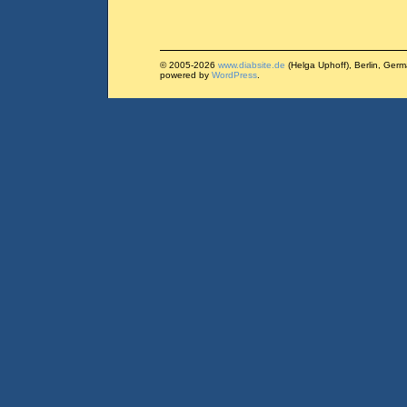
© 2005-2026
www.diabsite.de
(Helga Uphoff), Berlin, Ger
powered by
WordPress
.