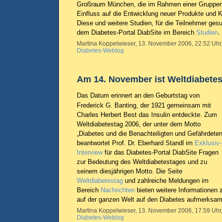
Großraum München, die im Rahmen einer Gruppen
Einfluss auf die Entwicklung neuer Produkte und
Diese und weitere Studien, für die Teilnehmer gesu
dem Diabetes-Portal DiabSite im Bereich
Studien
.
Martina Koppelwieser, 13. November 2006, 22.52 Uhr,
Diabetes-Weblog
Am 14. November ist Weltdiabete
Das Datum erinnert an den Geburtstag von
Frederick G. Banting, der 1921 gemeinsam mit
Charles Herbert Best das Insulin entdeckte. Zum
Weltdiabetestag 2006, der unter dem Motto
„Diabetes und die Benachteiligten und Gefährdeten
beantwortet Prof. Dr. Eberhard Standl im
Exklusiv-
Interview
für das Diabetes-Portal DiabSite Fragen
zur Bedeutung des Weltdiabetestages und zu
seinem diesjährigen Motto. Die Seite
Weltdiabetestag
und zahlreiche Meldungen im
Bereich
Nachrichten
bieten weitere Informationen
auf der ganzen Welt auf den Diabetes aufmerksam
Martina Koppelwieser, 13. November 2006, 17.59 Uhr,
Diabetes-Weblog