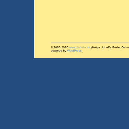
© 2005-2026
www.diabsite.de
(Helga Uphoff), Berlin, Ger
powered by
WordPress
.