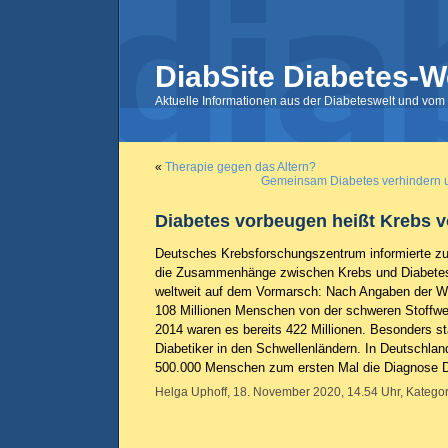
DiabSite Diabetes-W
Aktuelle Informationen aus der Diabeteswelt und vom 
«
Therapie gegen das Altern?
Gemeinsam Diabetes verhindern 
Diabetes vorbeugen heißt Krebs 
Deutsches Krebsforschungszentrum informierte z
die Zusammenhänge zwischen Krebs und Diabetes:
weltweit auf dem Vormarsch: Nach Angaben der 
108 Millionen Menschen von der schweren Stoffwe
2014 waren es bereits 422 Millionen. Besonders sta
Diabetiker in den Schwellenländern. In Deutschlan
500.000 Menschen zum ersten Mal die Diagnose 
Helga Uphoff, 18. November 2020, 14.54 Uhr, Kategor