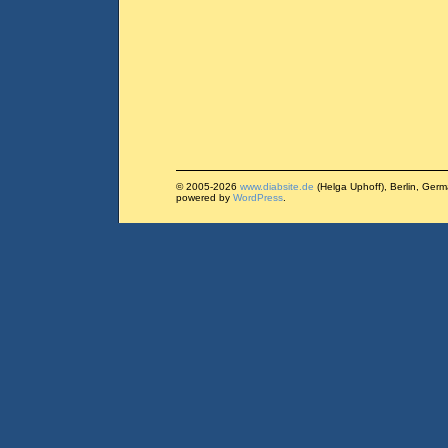
© 2005-2026
www.diabsite.de
(Helga Uphoff), Berlin, Ger
powered by
WordPress
.