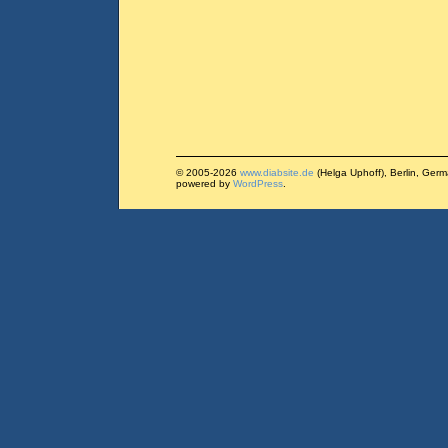
© 2005-2026
www.diabsite.de
(Helga Uphoff), Berlin, Ger
powered by
WordPress
.