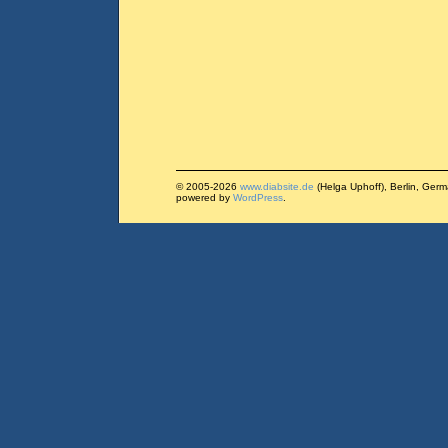
© 2005-2026
www.diabsite.de
(Helga Uphoff), Berlin, Ger
powered by
WordPress
.