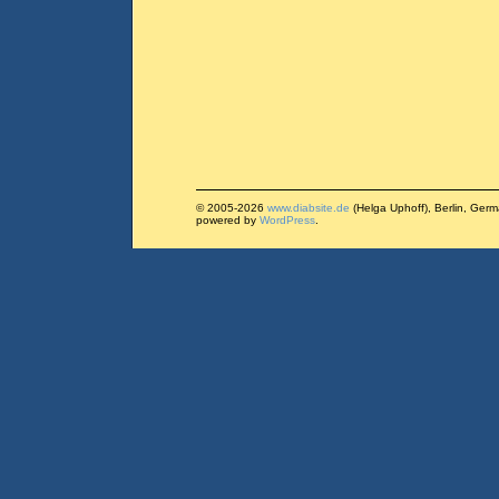
© 2005-2026
www.diabsite.de
(Helga Uphoff), Berlin, Ger
powered by
WordPress
.