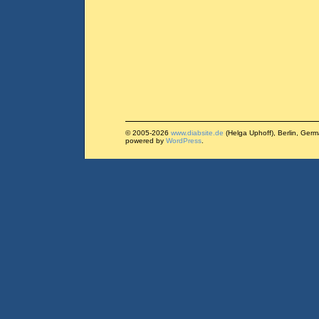
© 2005-2026
www.diabsite.de
(Helga Uphoff), Berlin, Ger
powered by
WordPress
.