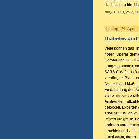
Hochschule) hin.
Na
Helga Uphoff, 25. April
Freitag, 24. April 
Diabetes und
Viele können das T
hören. Überall geht
Corona und COVID-1
Lungenkrankheit, di
SARS-CoV-2 auslöse
verhängten Bund un
Deutschland Maßna
Eindämmung der Pa
bisher gut eingehalt
Anstieg der Fallzah
gelockert. Experten
erneuten Shutdown 
ist jetzt die größte 
anderen Vorerkranku
beachten und zu Hau
nachlassen, daran zu