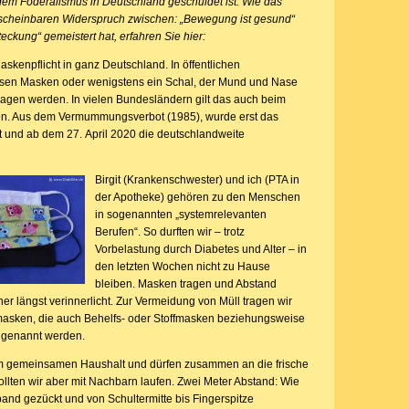
 dem Föderalismus in Deutschland geschuldet ist. Wie das
scheinbaren Widerspruch zwischen: „Bewegung ist gesund“
eckung“ gemeistert hat, erfahren Sie hier:
askenpflicht in ganz Deutschland. In öffentlichen
ssen Masken oder wenigstens ein Schal, der Mund und Nase
tragen werden. In vielen Bundesländern gilt das auch beim
ten. Aus dem Vermummungsverbot (1985), wurde erst das
nd ab dem 27. April 2020 die deutschlandweite
Birgit (Krankenschwester) und ich (PTA in
der Apotheke) gehören zu den Menschen
in sogenannten „systemrelevanten
Berufen“. So durften wir – trotz
Vorbelastung durch Diabetes und Alter – in
den letzten Wochen nicht zu Hause
bleiben. Masken tragen und Abstand
er längst verinnerlicht. Zur Vermeidung von Müll tragen wir
masken, die auch Behelfs- oder Stoffmasken beziehungsweise
genannt werden.
m gemeinsamen Haushalt und dürfen zusammen an die frische
ollten wir aber mit Nachbarn laufen. Zwei Meter Abstand: Wie
and gezückt und von Schultermitte bis Fingerspitze