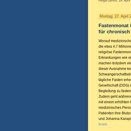
Helga Uphoff, 28. April
Montag, 27. April 
Fastenmonat 
für chronisc
Worauf medizinisches
die etwa 4,7 Millio
religiöse Fastenmo
Erkrankungen wie ein
machen trotzdem vie
dieser Ausnahme ke
Schwangerschaftsdia
tägliche Fasten erh
Gesellschaft (DDG) r
Begleitung zu fasten
Zudem geht während
mit einem erhöhten 
medizinisches Perso
Patienten ihre Blutz
und Johanna Karapi
lesen