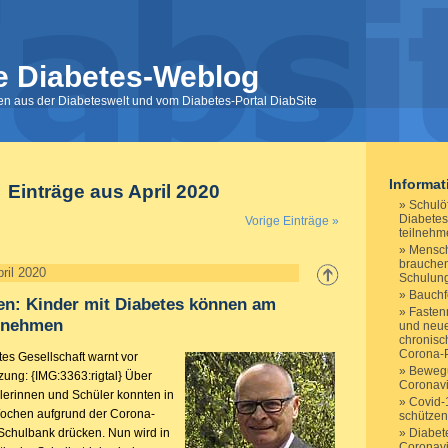
e Diabetes-Weblog
nen aus der Diabeteswelt und vom Diabetes-Portal DiabSite
Informa
Einträge aus April 2020
Schulö
Diabetes
Vorige Einträge »
teilnehm
Mensch
brauchen 
ril 2020
Schulun
Bauchf
en: Kinder mit Diabetes können am
Fasten
ilnehmen
und neue
chronisc
Corona-
es Gesellschaft warnt vor
Bewegu
ung: {IMG:3363:rigtal} Über
Coronavi
lerinnen und Schüler konnten in
Covid-
ochen aufgrund der Corona-
schützen
Schulbank drücken. Nun wird in
Diabet
Coronav