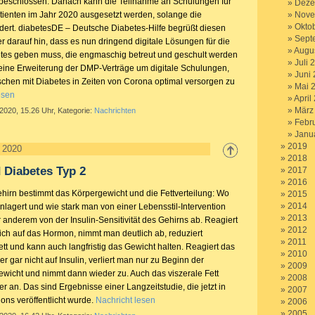
schlossen. Danach kann die Teilnahme an Schulungen für
Deze
tienten im Jahr 2020 ausgesetzt werden, solange die
Nove
Okto
dert. diabetesDE – Deutsche Diabetes-Hilfe begrüßt diesen
Sept
r darauf hin, dass es nun dringend digitale Lösungen für die
Augu
tes geben muss, die engmaschig betreut und geschult werden
Juli 
eine Erweiterung der DMP-Verträge um digitale Schulungen,
Juni
hen mit Diabetes in Zeiten von Corona optimal versorgen zu
Mai 
esen
April
März
 2020, 15.26 Uhr, Kategorie:
Nachrichten
Febr
Janu
2019
l 2020
2018
 Diabetes Typ 2
2017
2016
ehirn bestimmt das Körpergewicht und die Fettverteilung: Wo
2015
2014
anlagert und wie stark man von einer Lebensstil-Intervention
2013
er anderem von der Insulin-Sensitivität des Gehirns ab. Reagiert
2012
ich auf das Hormon, nimmt man deutlich ab, reduziert
2011
t und kann auch langfristig das Gewicht halten. Reagiert das
2010
r gar nicht auf Insulin, verliert man nur zu Beginn der
2009
icht und nimmt dann wieder zu. Auch das viszerale Fett
2008
iter an. Das sind Ergebnisse einer Langzeitstudie, die jetzt in
2007
ns veröffentlicht wurde.
Nachricht lesen
2006
2005