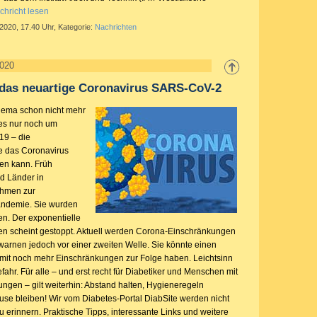
chricht lesen
 2020, 17.40 Uhr, Kategorie:
Nachrichten
2020
 das neuartige Coronavirus SARS-CoV-2
hema schon nicht mehr
 es nur noch um
9 – die
e das Coronavirus
n kann. Früh
d Länder in
hmen zur
ndemie. Sie wurden
en. Der exponentielle
len scheint gestoppt. Aktuell werden Corona-Einschränkungen
 warnen jedoch vor einer zweiten Welle. Sie könnte einen
mit noch mehr Einschränkungen zur Folge haben. Leichtsinn
Gefahr. Für alle – und erst recht für Diabetiker und Menschen mit
ngen – gilt weiterhin: Abstand halten, Hygieneregeln
se bleiben! Wir vom Diabetes-Portal DiabSite werden nicht
 erinnern. Praktische Tipps, interessante Links und weitere