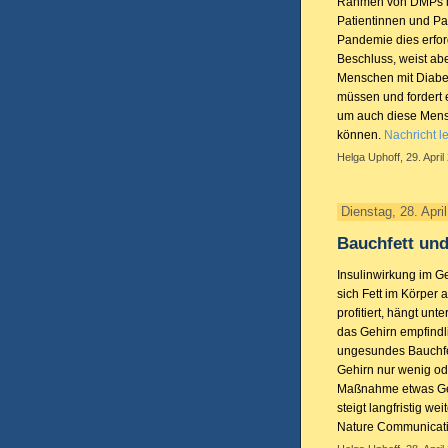
Rahmen von DMPs be
Patientinnen und Pa
Pandemie dies erfor
Beschluss, weist abe
Menschen mit Diabe
müssen und fordert 
um auch diese Mensc
können.
Nachricht l
Helga Uphoff, 29. April
Dienstag, 28. Apri
Bauchfett und
Insulinwirkung im G
sich Fett im Körper 
profitiert, hängt unt
das Gehirn empfindl
ungesundes Bauchfet
Gehirn nur wenig ode
Maßnahme etwas Gew
steigt langfristig we
Nature Communicatio