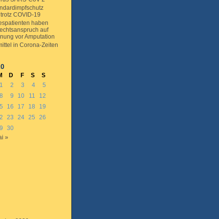
andardimpfschutz
 trotz COVID-19
espatienten haben
Rechtsanspruch auf
nung vor Amputation
ittel in Corona-Zeiten
20
M
D
F
S
S
1
2
3
4
5
8
9
10
11
12
5
16
17
18
19
2
23
24
25
26
9
30
i »