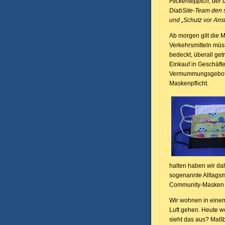
Flickenteppich, der
DiabSite-Team den 
und „Schutz vor Anst
Ab morgen gilt die M
Verkehrsmitteln mü
bedeckt, überall ge
Einkauf in Geschäf
Vermummungsgebot u
Maskenpflicht.
halten haben wir dah
sogenannte Alltags
Community-Masken 
Wir wohnen in eine
Luft gehen. Heute w
sieht das aus? Maßb