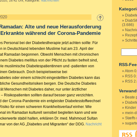
 2020, 16.42 Uhr, Kategorie:
Nachrichten
Kategor
Diabet
2020
DiabSi
(3.686)
Ramadan: Alte und neue Herausforderung
Nachri
h Erkrankte während der Corona-Pandemie
Rezep
Schritt
 Personal bei der Diabetestherapie jetzt achten sollte: Für
nen in Deutschland lebenden Muslime hat am 23. April der
nat Ramadan begonnen. Obwohl Menschen mit chronischen
em Diabetes mellitus von der Pflicht zu fasten befreit sind,
RSS-Fee
le muslimische Diabetespatientinnen und -patienten von
Atom 0
inen Gebrauch. Doch beispielsweise bei
RSS 0.
betes oder einem schlecht eingestellten Diabetes kann das
RSS 2.
ebliche Gesundheitsrisiken bergen. Die Deutsche Diabetes
ät Menschen mit Diabetes daher, nur unter ärztlicher
Verwand
 – Risikopatienten sollten darauf besser ganz verzichten.
Beate 
 der Corona-Pandemie ein entgleister Diabetesstoffwechsel
Diabete
Risiko für einen schweren Krankheitsverlauf einher. Wie
Kinder
nal im Ramadan kulturell sensibel begleiten kann und wie
mein-d
Stæffs 
uckerwerte stabil halten, erklären Dr. med. Mahmoud Sultan
sugart
nar von der AG „Diabetes und Migranten“ der DDG.
Nachricht