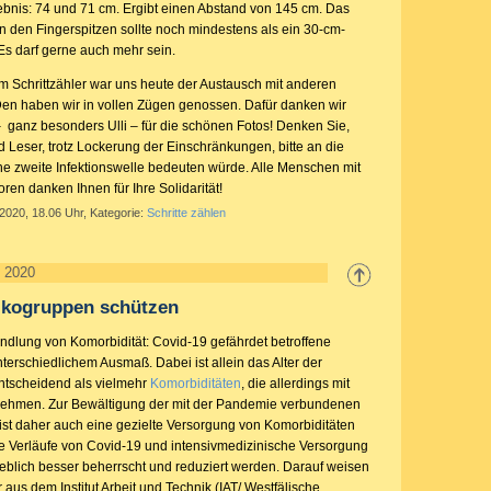
nis: 74 und 71 cm. Ergibt einen Abstand von 145 cm. Das
en den Fingerspitzen sollte noch mindestens als ein 30-cm-
Es darf gerne auch mehr sein.
em Schrittzähler war uns heute der Austausch mit anderen
en haben wir in vollen Zügen genossen. Dafür danken wir
ganz besonders Ulli – für die schönen Fotos! Denken Sie,
 Leser, trotz Lockerung der Einschränkungen, bitte an die
ine zweite Infektionswelle bedeuten würde. Alle Menschen mit
ren danken Ihnen für Ihre Solidarität!
 2020, 18.06 Uhr, Kategorie:
Schritte zählen
l 2020
sikogruppen schützen
dlung von Komorbidität: Covid-19 gefährdet betroffene
erschiedlichem Ausmaß. Dabei ist allein das Alter der
ntscheidend als vielmehr
Komorbiditäten
, die allerdings mit
unehmen. Zur Bewältigung der mit der Pandemie verbundenen
st daher auch eine gezielte Versorgung von Komorbiditäten
re Verläufe von Covid-19 und intensivmedizinische Versorgung
blich besser beherrscht und reduziert werden. Darauf weisen
aus dem Institut Arbeit und Technik (IAT/ Westfälische