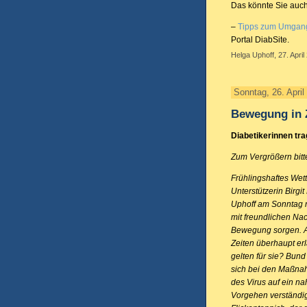
Das könnte Sie auch
–
Tipps zum Umgang
Portal DiabSite.
Helga Uphoff, 27. April
Sonntag, 26. April
Bewegung in 
Diabetikerinnen tr
Zum Vergrößern bitte
Frühlingshaftes Wett
Unterstützerin Birg
Uphoff am Sonntag 
mit freundlichen Nac
Bewegung sorgen. Ab
Zeiten überhaupt e
gelten für sie? Bun
sich bei den Maßn
des Virus auf ein na
Vorgehen verständig