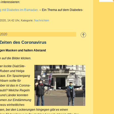
 interessieren:
 mit Diabetes im Ramadan.
– Ein Thema auf dem Diabetes-
 2020, 14.42 Uhr, Kategorie:
Nachrichten
 2020
Zeiten des Coronavirus
agen Masken und halten Abstand
 auf die Bilder klicken.
er lockte DiabSite-
it Ruben und Helga
raus. Ein Spaziergang
hbarn sollte für
er ist das in Corona-
rlaubt? Welche Regeln
d und Länder konnten
ahmen zur Eindämmung
hezu einheitliches
en, bei den Lockerungen hingegen gibt es einen