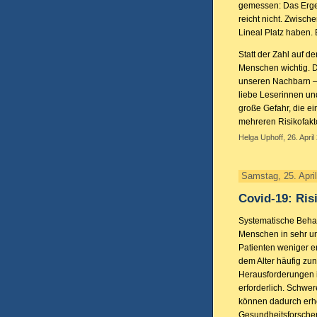
gemessen: Das Ergeb
reicht nicht. Zwisch
Lineal Platz haben. 
Statt der Zahl auf d
Menschen wichtig. D
unseren Nachbarn – 
liebe Leserinnen und
große Gefahr, die e
mehreren Risikofakto
Helga Uphoff, 26. April
Samstag, 25. Apri
Covid-19: Ri
Systematische Behan
Menschen in sehr unt
Patienten weniger e
dem Alter häufig z
Herausforderungen i
erforderlich. Schwe
können dadurch erhe
Gesundheitsforscher 