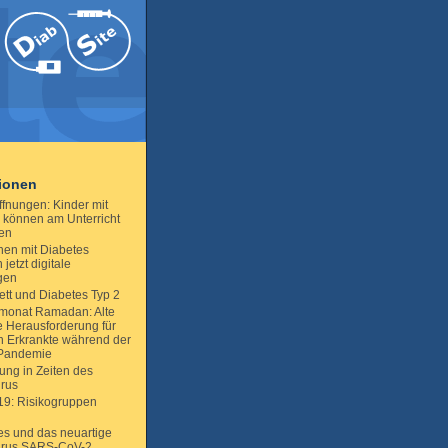
tionen
ffnungen: Kinder mit
 können am Unterricht
en
en mit Diabetes
jetzt digitale
gen
ett und Diabetes Typ 2
monat Ramadan: Alte
 Herausforderung für
h Erkrankte während der
Pandemie
ng in Zeiten des
rus
19: Risikogruppen
es und das neuartige
irus SARS-CoV-2