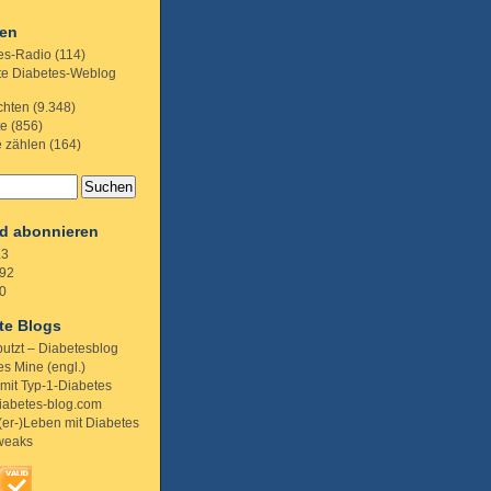
ien
es-Radio
(114)
te Diabetes-Weblog
chten
(9.348)
te
(856)
e zählen
(164)
d abonnieren
.3
92
0
te Blogs
putzt – Diabetesblog
s Mine (engl.)
 mit Typ-1-Diabetes
iabetes-blog.com
(er-)Leben mit Diabetes
weaks