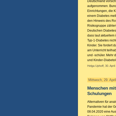
Deutschland vorsich
aufgenommen. Bunde
Einrichtungen, die 
einem Diabetes mell
den Hinweis des Robe
Risikogruppe zählen
Deutschen Diabetes 
dass laut aktuellem
Typ-1-Diabetes nich
Kinder. Sie fordert 
am Unterricht teilh
und -schüler. Mehr 
und Kinder-Diabeto
Helga Uphoff, 30. April
Mittwoch, 29. Apri
Menschen mit 
Schulungen
Alternativen für an
Pandemie hat der 
08.04.2020 eine Au