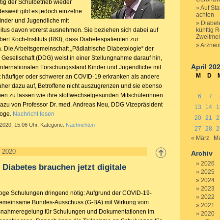
tig der Schulbetrieb wieder
Auf St
sweit gibt es jedoch einzelne
achten –
Kinder und Jugendliche mit
Diabet
itus davon vorerst ausnehmen. Sie beziehen sich dabei auf
künftig 
Zweitmei
rt Koch-Instituts (RKI), dass Diabetespatienten zur
Arzneim
. Die Arbeitsgemeinschaft „Pädiatrische Diabetologie“ der
Gesellschaft (DDG) weist in einer Stellungnahme darauf hin,
April 20
 internationalen Forschungsstand Kinder und Jugendliche mit
M
D
t häufiger oder schwerer an COVID-19 erkranken als andere
daher dazu auf, Betroffene nicht auszugrenzen und sie ebenso
aben zu lassen wie ihre stoffwechselgesunden Mitschülerinnen
6
7
dazu von Professor Dr. med. Andreas Neu, DDG Vizepräsident
13
14
1
loge.
Nachricht lesen
20
21
2
 2020, 15.06 Uhr, Kategorie:
Nachrichten
27
28
2
« März
Ma
l 2020
Archiv
2026
Diabetes brauchen jetzt digitale
2025
2024
2023
aloge Schulungen dringend nötig: Aufgrund der COVID-19-
2022
Gemeinsame Bundes-Ausschuss (G-BA) mit Wirkung vom
2021
snahmeregelung für Schulungen und Dokumentationen im
2020