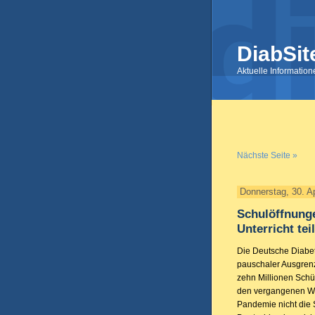
DiabSit
Aktuelle Informatio
Nächste Seite »
Donnerstag, 30. Ap
Schulöffnung
Unterricht te
Die Deutsche Diabet
pauschaler Ausgrenz
zehn Millionen Schü
den vergangenen W
Pandemie nicht die 