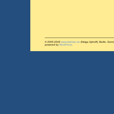
© 2005-2026
www.diabsite.de
(Helga Uphoff), Berlin, Ger
powered by
WordPress
.