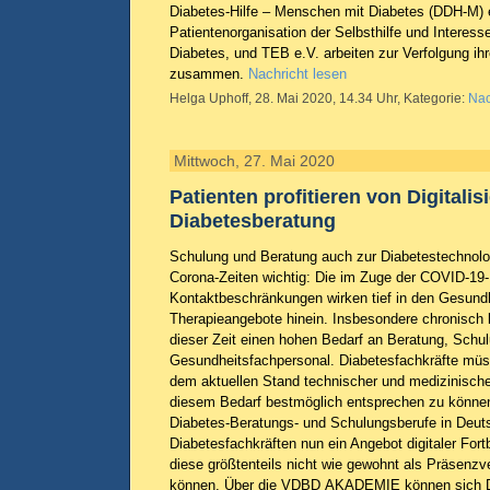
Diabetes-Hilfe – Menschen mit Diabetes (DDH-M) e
Patientenorganisation der Selbsthilfe und Interess
Diabetes, und TEB e.V. arbeiten zur Verfolgung ihr
zusammen.
Nachricht lesen
Helga Uphoff, 28. Mai 2020, 14.34 Uhr, Kategorie:
Nac
Mittwoch, 27. Mai 2020
Patienten profitieren von Digitalis
Diabetesberatung
Schulung und Beratung auch zur Diabetestechnolo
Corona-Zeiten wichtig: Die im Zuge der COVID-19
Kontaktbeschränkungen wirken tief in den Gesundh
Therapieangebote hinein. Insbesondere chronisch
dieser Zeit einen hohen Bedarf an Beratung, Schu
Gesundheitsfachpersonal. Diabetesfachkräfte müs
dem aktuellen Stand technischer und medizinisch
diesem Bedarf bestmöglich entsprechen zu können,
Diabetes-Beratungs- und Schulungsberufe in Deut
Diabetesfachkräften nun ein Angebot digitaler Fort
diese größtenteils nicht wie gewohnt als Präsenzv
können. Über die VDBD AKADEMIE können sich Di