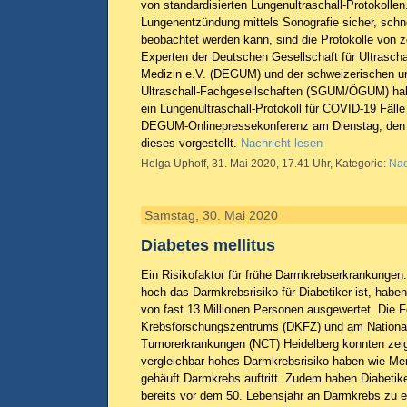
von standardisierten Lungenultraschall-Protokolle
Lungenentzündung mittels Sonografie sicher, schnel
beobachtet werden kann, sind die Protokolle von z
Experten der Deutschen Gesellschaft für Ultraschal
Medizin e.V. (DEGUM) und der schweizerischen un
Ultraschall-Fachgesellschaften (SGUM/ÖGUM) ha
ein Lungenultraschall-Protokoll für COVID-19 Fälle 
DEGUM-Onlinepressekonferenz am Dienstag, den 
dieses vorgestellt.
Nachricht lesen
Helga Uphoff, 31. Mai 2020, 17.41 Uhr, Kategorie:
Nac
Samstag, 30. Mai 2020
Diabetes mellitus
Ein Risikofaktor für frühe Darmkrebserkrankungen
hoch das Darmkrebsrisiko für Diabetiker ist, habe
von fast 13 Millionen Personen ausgewertet. Die
Krebsforschungszentrums (DKFZ) und am National
Tumorerkrankungen (NCT) Heidelberg konnten zeig
vergleichbar hohes Darmkrebsrisiko haben wie Me
gehäuft Darmkrebs auftritt. Zudem haben Diabetike
bereits vor dem 50. Lebensjahr an Darmkrebs zu 