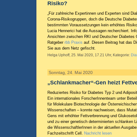
Risiko?
„Für zahlreiche Expertinnen und Experten sind Diab
Corona-Risikogruppen, doch die Deutsche Diabetes
bestimmten Voraussetzungen kein erhöhtes Risiko.
Lucia Hennerici hat die Aussagen recherchiert. Info
Ansichten zwischen RKI und Deutscher Diabetes G
Ratgeber
rbb Praxis
auf. Diesen Beitrag hat das Di
Sie aus dem Netz gefischt.
Helga Uphoff, 25. Mai 2020, 17.21 Uhr, Kategorie:
Dia
Sonntag, 24. Mai 2020
„Schlankmacher“-Gen heizt Fettv
Reduziertes Risiko für Diabetes Typ 2 und Adiposi
Ein internationales ForscherInnenteam unter Betei
für Molekulare Biotechnologie der Österreichisch
Wissenschaften – konnte nachweisen, dass Mutat
Gens mit erhöhter Fettverbrennung und Glukosetol
und zu einer genetisch determinierten schlanken Li
die WissenschaftlerInnen in der aktuellen Ausgab
Fachzeitschrift Cell.
Nachricht lesen