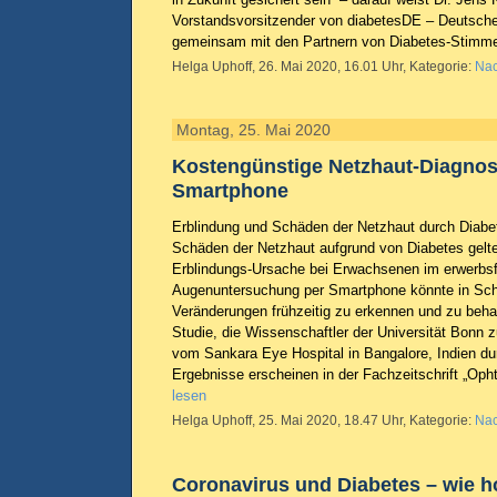
Vorstandsvorsitzender von diabetesDE – Deutsche 
gemeinsam mit den Partnern von Diabetes-Stimm
Helga Uphoff, 26. Mai 2020, 16.01 Uhr, Kategorie:
Nac
Montag, 25. Mai 2020
Kostengünstige Netzhaut-Diagnos
Smartphone
Erblindung und Schäden der Netzhaut durch Diabet
Schäden der Netzhaut aufgrund von Diabetes gelte
Erblindungs-Ursache bei Erwachsenen im erwerbsfä
Augenuntersuchung per Smartphone könnte in Schw
Veränderungen frühzeitig zu erkennen und zu beha
Studie, die Wissenschaftler der Universität Bonn
vom Sankara Eye Hospital in Bangalore, Indien du
Ergebnisse erscheinen in der Fachzeitschrift „Op
lesen
Helga Uphoff, 25. Mai 2020, 18.47 Uhr, Kategorie:
Nac
Coronavirus und Diabetes – wie h