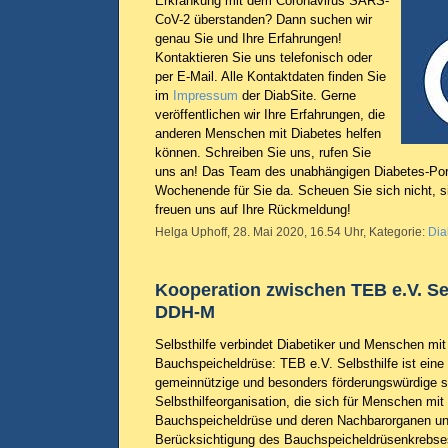
Erkrankung mit dem Coronavirus SARS-
CoV-2 überstanden? Dann suchen wir
genau Sie und Ihre Erfahrungen!
Kontaktieren Sie uns telefonisch oder
per E-Mail. Alle Kontaktdaten finden Sie
im
Impressum
der DiabSite. Gerne
veröffentlichen wir Ihre Erfahrungen, die
anderen Menschen mit Diabetes helfen
können. Schreiben Sie uns, rufen Sie
uns an! Das Team des unabhängigen Diabetes-Port
Wochenende für Sie da. Scheuen Sie sich nicht, s
freuen uns auf Ihre Rückmeldung!
Helga Uphoff, 28. Mai 2020, 16.54 Uhr, Kategorie:
Dia
Kooperation zwischen TEB e.V. Se
DDH-M
Selbsthilfe verbindet Diabetiker und Menschen mi
Bauchspeicheldrüse: TEB e.V. Selbsthilfe ist eine
gemeinnützige und besonders förderungswürdige s
Selbsthilfeorganisation, die sich für Menschen mi
Bauchspeicheldrüse und deren Nachbarorganen un
Berücksichtigung des Bauchspeicheldrüsenkrebses