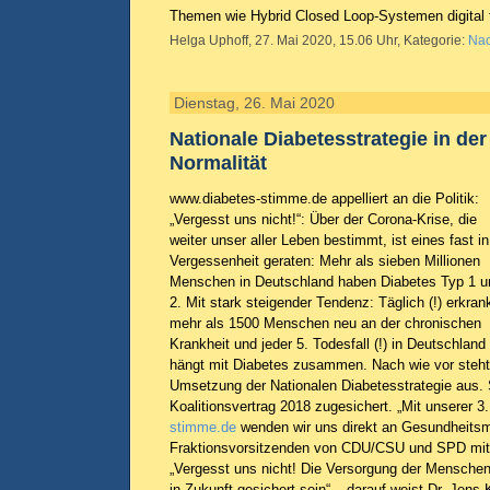
Themen wie Hybrid Closed Loop-Systemen digital f
Helga Uphoff, 27. Mai 2020, 15.06 Uhr, Kategorie:
Nac
Dienstag, 26. Mai 2020
Nationale Diabetesstrategie in de
Normalität
www.diabetes-stimme.de appelliert an die Politik:
„Vergesst uns nicht!“: Über der Corona-Krise, die
weiter unser aller Leben bestimmt, ist eines fast in
Vergessenheit geraten: Mehr als sieben Millionen
Menschen in Deutschland haben Diabetes Typ 1 u
2. Mit stark steigender Tendenz: Täglich (!) erkran
mehr als 1500 Menschen neu an der chronischen
Krankheit und jeder 5. Todesfall (!) in Deutschland
hängt mit Diabetes zusammen. Nach wie vor steht
Umsetzung der Nationalen Diabetesstrategie aus. 
Koalitionsvertrag 2018 zugesichert. „Mit unserer 3
stimme.de
wenden wir uns direkt an Gesundheitsm
Fraktionsvorsitzenden von CDU/CSU und SPD mit d
„Vergesst uns nicht! Die Versorgung der Mensche
in Zukunft gesichert sein“ – darauf weist Dr. Jens 