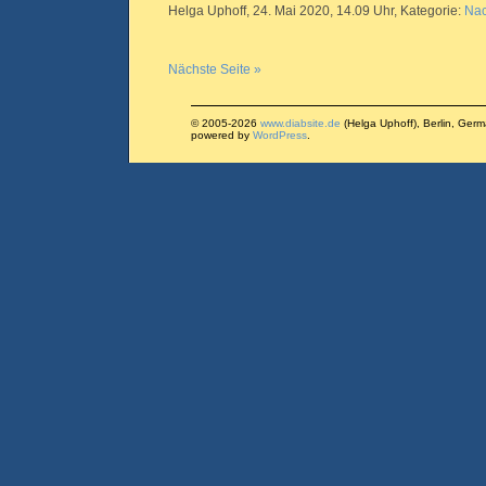
Helga Uphoff, 24. Mai 2020, 14.09 Uhr, Kategorie:
Nac
Nächste Seite »
© 2005-2026
www.diabsite.de
(Helga Uphoff), Berlin, Ger
powered by
WordPress
.