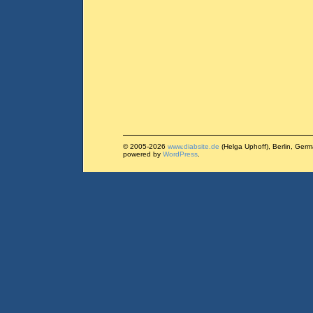
© 2005-2026
www.diabsite.de
(Helga Uphoff), Berlin, Ger
powered by
WordPress
.