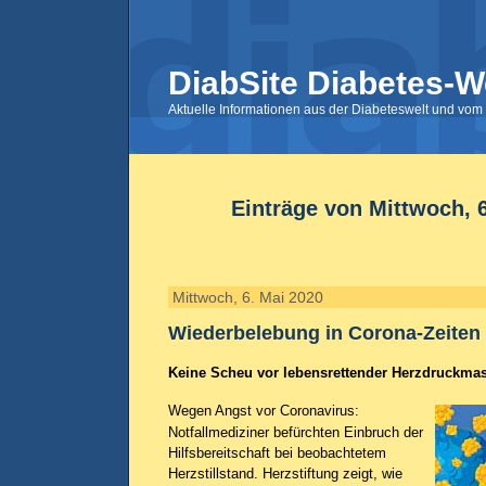
DiabSite Diabetes-W
Aktuelle Informationen aus der Diabeteswelt und vom 
Einträge von Mittwoch, 
Mittwoch, 6. Mai 2020
Wiederbelebung in Corona-Zeiten
Keine Scheu vor lebensrettender Herzdruckma
Wegen Angst vor Coronavirus:
Notfallmediziner befürchten Einbruch der
Hilfsbereitschaft bei beobachtetem
Herzstillstand. Herzstiftung zeigt, wie