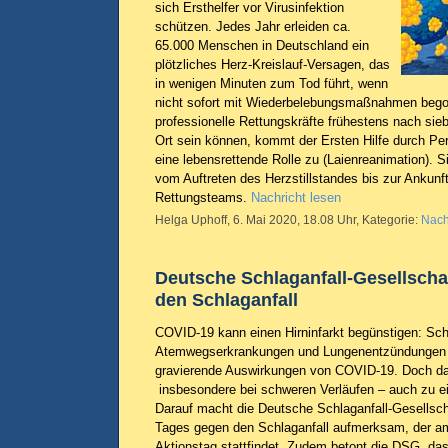
sich Ersthelfer vor Virusinfektion
schützen. Jedes Jahr erleiden ca.
65.000 Menschen in Deutschland ein
plötzliches Herz-Kreislauf-Versagen, das
in wenigen Minuten zum Tod führt, wenn
nicht sofort mit Wiederbelebungsmaßnahmen bego
professionelle Rettungskräfte frühestens nach sie
Ort sein können, kommt der Ersten Hilfe durch Per
eine lebensrettende Rolle zu (Laienreanimation). 
vom Auftreten des Herzstillstandes bis zur Ankunft
Rettungsteams.
Nachricht lesen
Helga Uphoff, 6. Mai 2020, 18.08 Uhr, Kategorie:
Nach
Deutsche Schlaganfall-Gesellsch
den Schlaganfall
COVID-19 kann einen Hirninfarkt begünstigen: Sc
Atemwegserkrankungen und Lungenentzündungen 
gravierende Auswirkungen von COVID-19. Doch da
insbesondere bei schweren Verläufen – auch zu ei
Darauf macht die Deutsche Schlaganfall-Gesellsch
Tages gegen den Schlaganfall aufmerksam, der am
Aktionstag stattfindet. Zudem betont die DSG, da