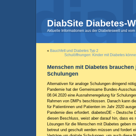
DiabSite Diabetes-W
Aktuelle Informationen aus der Diabeteswelt und vom 
«
Bauchfett und Diabetes Typ 2
Schulöffnungen: Kinder mit Diabetes könne
Menschen mit Diabetes brauchen je
Schulungen
Alternativen für analoge Schulungen dringend nöti
Pandemie hat der Gemeinsame Bundes-Ausschuss
08.04.2020 eine Ausnahmeregelung für Schulunge
Rahmen von DMPs beschlossen. Danach kann die
für Patientinnen und Patienten im Jahr 2020 ausge
Pandemie dies erfordert. diabetesDE – Deutsche D
diesen Beschluss, weist aber darauf hin, dass es n
Lösungen für die Menschen mit Diabetes geben m
betreut und geschult werden müssen und fordert e
Verträge um digitale Schulungen, um auch diese 