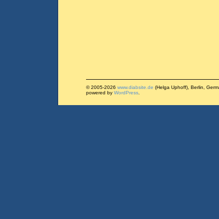
© 2005-2026
www.diabsite.de
(Helga Uphoff), Berlin, Ger
powered by
WordPress
.