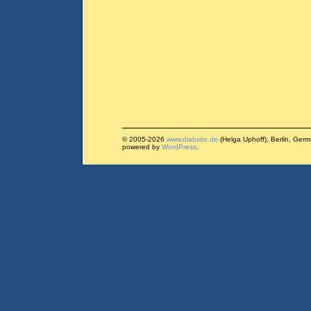
© 2005-2026
www.diabsite.de
(Helga Uphoff), Berlin, Ger
powered by
WordPress
.