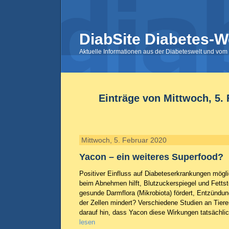
DiabSite Diabetes-W
Aktuelle Informationen aus der Diabeteswelt und vom 
Einträge von Mittwoch, 5.
Mittwoch, 5. Februar 2020
Yacon – ein weiteres Superfood?
Positiver Einfluss auf Diabeteserkrankungen mögli
beim Abnehmen hilft, Blutzuckerspiegel und Fettsto
gesunde Darmflora (Mikrobiota) fördert, Entzündu
der Zellen mindert? Verschiedene Studien an Tie
darauf hin, dass Yacon diese Wirkungen tatsächlic
lesen