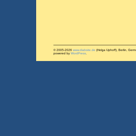
© 2005-2026
www.diabsite.de
(Helga Uphoff), Berlin, Ger
powered by
WordPress
.