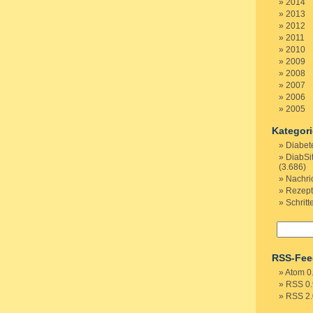
2014
2013
2012
2011
2010
2009
2008
2007
2006
2005
Kategor
Diabet
DiabSi
(3.686)
Nachri
Rezep
Schritt
RSS-Fee
Atom 0
RSS 0.
RSS 2.