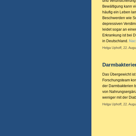
und Verunsicherung 
Bewältigung kann vi
häufig ein Leben la
Beschwerden wie Sor
depressiven Verstim
leidet sogar an ein
Erkrankung ist bei 
in Deutschland.
Nach
Helga Uphoff, 22. Augu
Darmbakterien
Das Übergewicht ist 
Forschungsteam kon
der Darmbakterien b
von Nahrungsergän
weniger mit der Dia
Helga Uphoff, 22. Augu