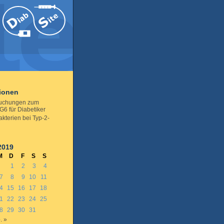
tionen
uchungen zum
6 für Diabetiker
kterien bei Typ-2-
2019
M
D
F
S
S
1
2
3
4
7
8
9
10
11
4
15
16
17
18
1
22
23
24
25
8
29
30
31
. »