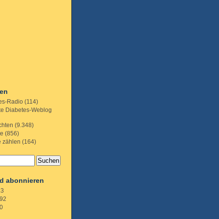
ien
es-Radio
(114)
te Diabetes-Weblog
chten
(9.348)
te
(856)
e zählen
(164)
d abonnieren
.3
92
0