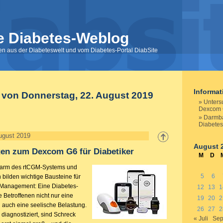
e Diabetes-Weblog
nen aus der Diabeteswelt und vom Diabetes-Portal DiabSite
Informa
 von Donnerstag, 22. August 2019
Unters
Dexcom G
Darmba
Diabetes
ugust 2019
August 
en zum Dexcom G6 für Diabetiker
M
D
larm des rtCGM-Systems und
5
6
bilden wichtige Bausteine für
-Management: Eine Diabetes-
12
13
1
e Betroffenen nicht nur eine
19
20
2
n auch eine seelische Belastung.
26
27
2
diagnostiziert, sind Schreck
« Juli
Sep