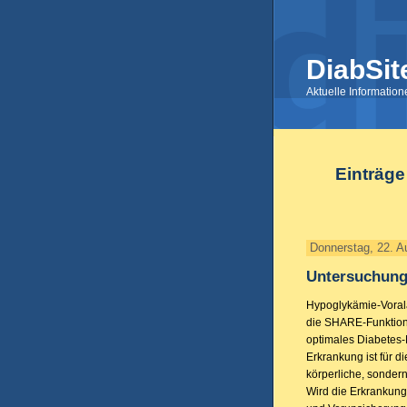
DiabSit
Aktuelle Informatio
Einträge
Donnerstag, 22. A
Untersuchung
Hypoglykämie-Vora
die SHARE-Funktion 
optimales Diabetes
Erkrankung ist für di
körperliche, sonder
Wird die Erkrankung 