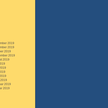
mber 2019
mber 2019
ber 2019
ember 2019
st 2019
2019
 2019
2019
 2019
 2019
uar 2019
ar 2019