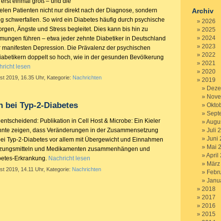
erst einmal groß – und die
elen Patienten nicht nur direkt nach der Diagnose, sondern
Archiv
ng schwerfallen. So wird ein Diabetes häufig durch psychische
2026
gen, Ängste und Stress begleitet. Dies kann bis hin zu
2025
2024
mungen führen – etwa jeder zehnte Diabetiker in Deutschland
2023
er manifesten Depression. Die Prävalenz der psychischen
2022
Diabetikern doppelt so hoch, wie in der gesunden Bevölkerung
2021
richt lesen
2020
st 2019, 16.35 Uhr, Kategorie:
Nachrichten
2019
Deze
Nove
 bei Typ-2-Diabetes
Okto
Sept
entscheidend: Publikation in Cell Host & Microbe: Ein Kieler
Augu
nte zeigen, dass Veränderungen in der Zusammensetzung
Juli 
Juni
ei Typ-2-Diabetes vor allem mit Übergewicht und Einnahmen
Mai 
zungsmitteln und Medikamenten zusammenhängen und
April
betes-Erkrankung.
Nachricht lesen
März
st 2019, 14.11 Uhr, Kategorie:
Nachrichten
Febr
Janu
2018
2017
2016
2015