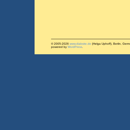
© 2005-2026
www.diabsite.de
(Helga Uphoff), Berlin, Ger
powered by
WordPress
.