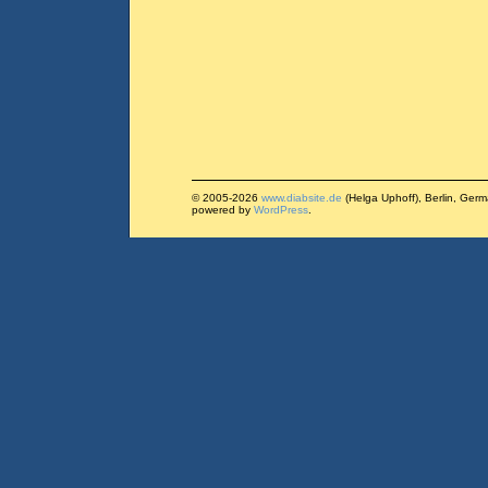
© 2005-2026
www.diabsite.de
(Helga Uphoff), Berlin, Ger
powered by
WordPress
.