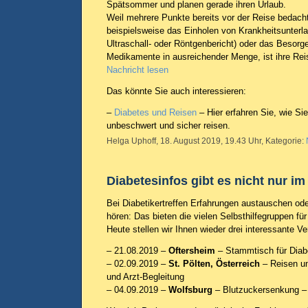
Spätsommer und planen gerade ihren Urlaub.
Weil mehrere Punkte bereits vor der Reise bedacht
beispielsweise das Einholen von Krankheitsunterla
Ultraschall- oder Röntgenbericht) oder das Besorg
Medikamente in ausreichender Menge, ist ihre Reis
Nachricht lesen
Das könnte Sie auch interessieren:
–
Diabetes und Reisen
– Hier erfahren Sie, wie Si
unbeschwert und sicher reisen.
Helga Uphoff, 18. August 2019, 19.43 Uhr, Kategorie:
Diabetesinfos gibt es nicht nur im
Bei Diabetikertreffen Erfahrungen austauschen ode
hören: Das bieten die vielen Selbsthilfegruppen f
Heute stellen wir Ihnen wieder drei interessante Ve
– 21.08.2019 –
Oftersheim
– Stammtisch für Diab
– 02.09.2019 –
St. Pölten, Österreich
– Reisen un
und Arzt-Begleitung
– 04.09.2019 –
Wolfsburg
– Blutzuckersenkung – 