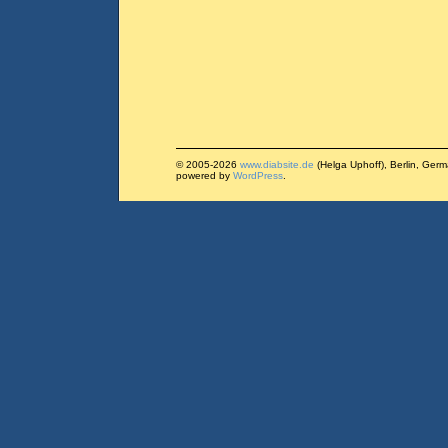
© 2005-2026
www.diabsite.de
(Helga Uphoff), Berlin, Ger
powered by
WordPress
.