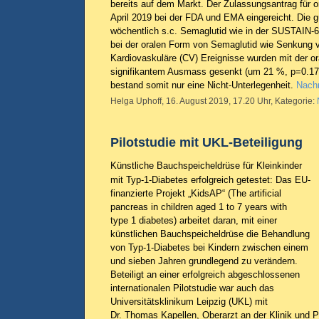
bereits auf dem Markt. Der Zulassungsantrag für 
April 2019 bei der FDA und EMA eingereicht. Die g
wöchentlich s.c. Semaglutid wie in der SUSTAIN-6
bei der oralen Form von Semaglutid wie Senkung
Kardiovaskuläre (CV) Ereignisse wurden mit der or
signifikantem Ausmass gesenkt (um 21 %, p=0.17
bestand somit nur eine Nicht-Unterlegenheit.
Nachr
Helga Uphoff, 16. August 2019, 17.20 Uhr, Kategorie:
Pilotstudie mit UKL-Beteiligung
Künstliche Bauchspeicheldrüse für Kleinkinder
mit Typ-1-Diabetes erfolgreich getestet: Das EU-
finanzierte Projekt „KidsAP“ (The artificial
pancreas in children aged 1 to 7 years with
type 1 diabetes) arbeitet daran, mit einer
künstlichen Bauchspeicheldrüse die Behandlung
von Typ-1-Diabetes bei Kindern zwischen einem
und sieben Jahren grundlegend zu verändern.
Beteiligt an einer erfolgreich abgeschlossenen
internationalen Pilotstudie war auch das
Universitätsklinikum Leipzig (UKL) mit
Dr. Thomas Kapellen, Oberarzt an der Klinik und Pol