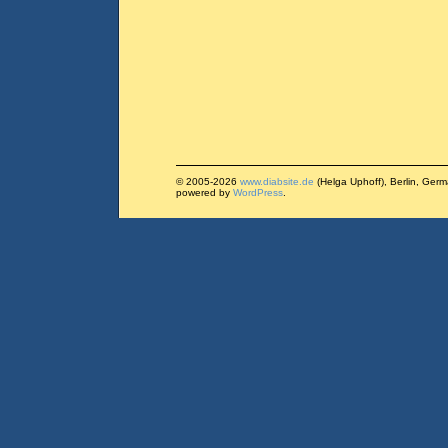
© 2005-2026
www.diabsite.de
(Helga Uphoff), Berlin, Ger
powered by
WordPress
.