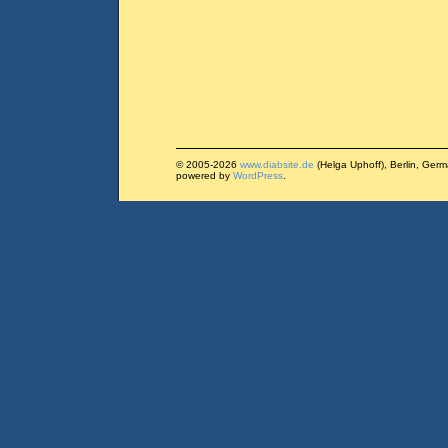
© 2005-2026
www.diabsite.de
(Helga Uphoff), Berlin, Ger
powered by
WordPress
.