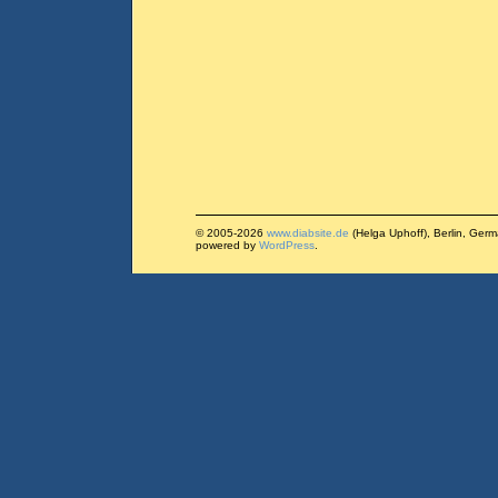
© 2005-2026
www.diabsite.de
(Helga Uphoff), Berlin, Ger
powered by
WordPress
.