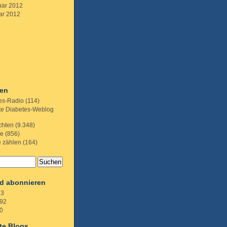
uar 2012
ar 2012
ien
es-Radio
(114)
te Diabetes-Weblog
chten
(9.348)
te
(856)
e zählen
(164)
d abonnieren
.3
92
0
te Blogs