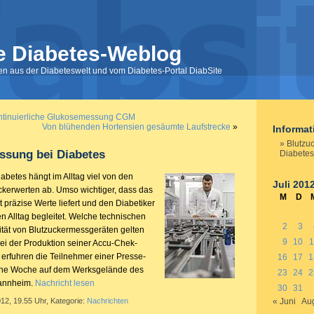
e Diabetes-Weblog
nen aus der Diabeteswelt und vom Diabetes-Portal DiabSite
ontinuierliche Glukosemessung CGM
Von blühenden Hortensien gesäumte Laufstrecke
»
Informa
Blutzu
ssung bei Diabetes
Diabetes
abetes hängt im Alltag viel von den
Juli 201
kerwerten ab. Umso wichtiger, dass das
M
D
präzise Werte liefert und den Diabetiker
n Alltag begleitet. Welche technischen
2
3
ität von Blutzuckermessgeräten gelten
9
10
1
ei der Produktion seiner Accu-Chek-
, erfuhren die Teilnehmer einer Presse-
16
17
1
ene Woche auf dem Werksgelände des
23
24
2
annheim.
Nachricht lesen
30
31
012, 19.55 Uhr, Kategorie:
Nachrichten
« Juni
Aug