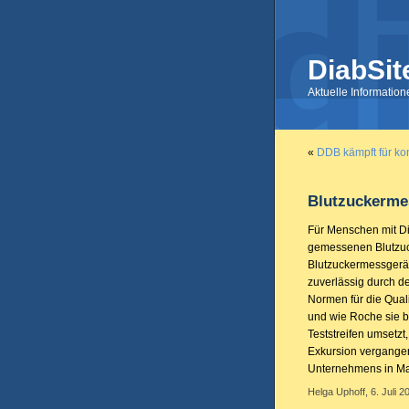
DiabSit
Aktuelle Informatio
«
DDB kämpft für k
Blutzuckerme
Für Menschen mit Di
gemessenen Blutzuc
Blutzuckermessgerät 
zuverlässig durch de
Normen für die Qual
und wie Roche sie b
Teststreifen umsetzt
Exkursion vergang
Unternehmens in M
Helga Uphoff, 6. Juli 2