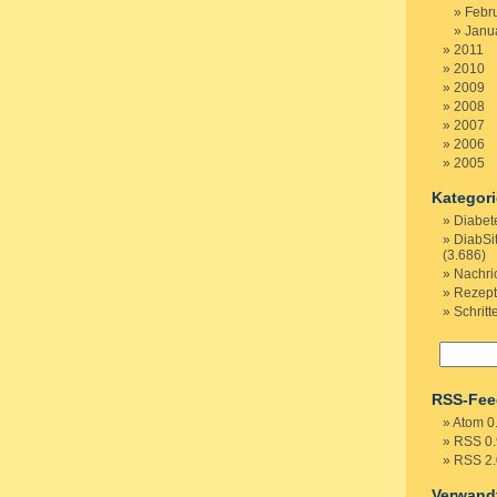
Febr
Janu
2011
2010
2009
2008
2007
2006
2005
Kategor
Diabet
DiabSi
(3.686)
Nachri
Rezep
Schritt
RSS-Fee
Atom 0
RSS 0.
RSS 2.
Verwand