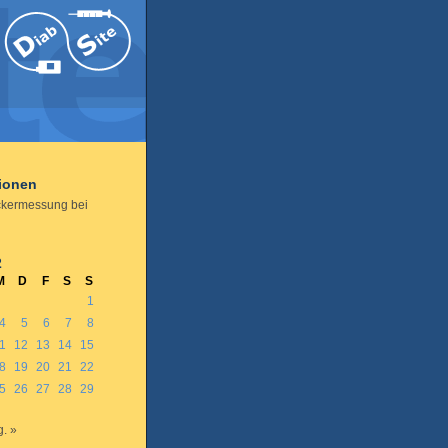
tionen
ckermessung bei
2
M
D
F
S
S
1
4
5
6
7
8
1
12
13
14
15
8
19
20
21
22
5
26
27
28
29
. »