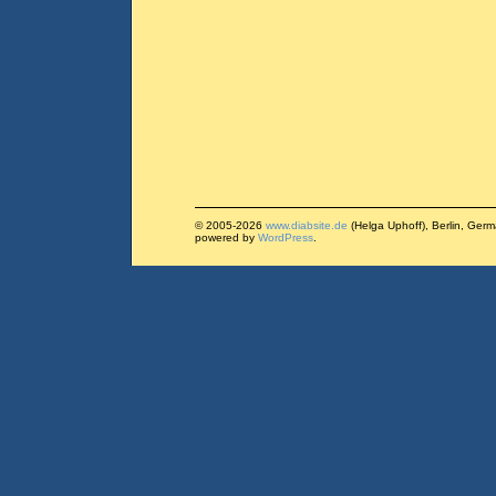
© 2005-2026
www.diabsite.de
(Helga Uphoff), Berlin, Ger
powered by
WordPress
.