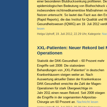
einer besonderen Blutdrucksenkung profitieren. De
epidemiologischen Bedeutung von Bluthochdruck 
insbesondere nichtmedikamentöse Maßnahmen nich
Nutzen untersucht. So lautet das Fazit aus den E
(Rapid Reports), die das Institut für Qualität und W
Gesundheitswesen (IQWiG) am 19. Juli 2012 veröff
lesen
Helga Uphoff, 19. Juli 2012, 22.29 Uhr, Kategorie:
Nac
XXL-Patienten: Neuer Rekord bei
Operationen
Statistik der DAK-Gesundheit – 60 Prozent mehr
Eingriffe seit 2008: Die stationären
Behandlungen von „XXL-Patienten“ in deutschen
Krankenhäusern steigen weiter an. Nach
Auswertung aktueller Daten der Krankenkasse
DAK-Gesundheit erreichte die Zahl der Magen-
Operationen für stark Übergewichtige im
Jahr 2011 einen neuen Rekord. Seit 2008 stiegen
die Eingriffe in der sogenannten Adipositas-
Chirurgie um 60 Prozent an.
Nachricht lesen