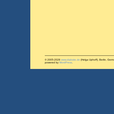
© 2005-2026
www.diabsite.de
(Helga Uphoff), Berlin, Ger
powered by
WordPress
.