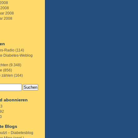
 2008
 2008
uar 2008
ar 2008
ien
es-Radio
(114)
te Diabetes-Weblog
chten
(9.348)
te
(856)
e zählen
(164)
d abonnieren
.3
92
0
te Blogs
putzt – Diabetesblog