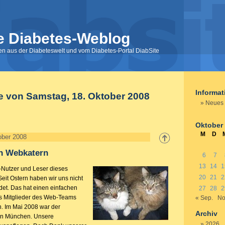
e Diabetes-Weblog
nen aus der Diabeteswelt und vom Diabetes-Portal DiabSite
Informa
e von Samstag, 18. Oktober 2008
Neues 
Oktober
M
D
ober 2008
n Webkatern
6
7
13
14
1
e-Nutzer und Leser dieses
20
21
2
eit Ostern haben wir uns nicht
et. Das hat einen einfachen
27
28
2
ls Mitglieder des Web-Teams
« Sep.
No
un. Im Mai 2008 war der
Archiv
in München. Unsere
2026