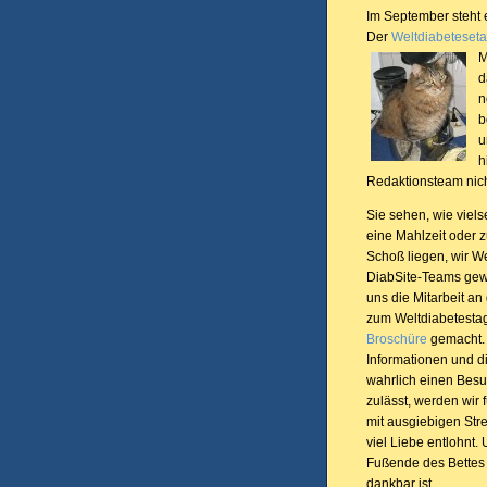
Im September steht
Der
Weltdiabeteset
M
d
n
b
u
h
Redaktionsteam nic
Sie sehen, wie viels
eine Mahlzeit oder 
Schoß liegen, wir W
DiabSite-Teams ge
uns die Mitarbeit a
zum Weltdiabetestag
Broschüre
gemacht. 
Informationen und d
wahrlich einen Besu
zulässt, werden wir 
mit ausgiebigen Str
viel Liebe entlohnt.
Fußende des Bettes 
dankbar ist.