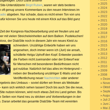
ausgeflogen. Doch Dank unserer
2025
Site-Unterstützerin
Birgit Ruben
, waren wir stets bestens
2024
n oft genug unsere Kommentare zu den neuen Interviews im
2023
Radio
abgeben. Nur schade, dass es nicht einen Ton von uns
2022
dafür können Sie uns heute mit einem Klick auf das Bild ganz
2021
2020
2019
e Zeit der Kongress-Nachbearbeitung und wir freuten uns auf
2018
r mit vielen Streicheleinheiten auf dem Balkon. Pustekuchen!
2017
loss, der DiabSite noch in diesem Jahr ein neues Kleid zu
2016
schneidern.
Unzählige Entwürfe haben wir uns
2015
2014
angesehen, doch immer wenn ich (Juri) sie ansah,
2013
schüttelte Helga Uphoff den Kopf. Entweder passten
2012
die Farben nicht zueinander oder der Entwurf war
2011
für Menschen mit besonderen Bedürfnissen nicht
2010
gut nutzbar. Natürlich lief das alles im Hintergrund –
2009
neben der Bearbeitung unzähliger E-Mails und der
2008
Veröffentlichung neuer
Nachrichten
oder anderer
Deze
Ergebnis des Umbaus – soviel dürfen wir Ihnen als Webkater
Nove
Okto
 – kann sich wirklich sehen lassen! Doch bis auch Sie die neue,
Sept
Site nutzen können, wird noch etwas Zeit ins Land gehen. Bis
Augu
le Seiten von Hand neu zu stricken und Vorbereitungen in der
Juli 
n. Daran arbeitet das gesamte DiabSite-Team mit vereinten
Juni
Mai 