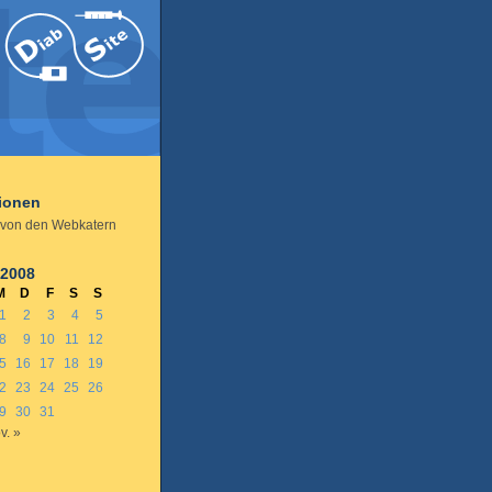
tionen
von den Webkatern
 2008
M
D
F
S
S
1
2
3
4
5
8
9
10
11
12
5
16
17
18
19
2
23
24
25
26
9
30
31
v. »