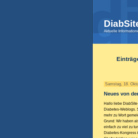
DiabSit
Aktuelle Informatio
Einträg
Samstag, 18. Okt
Neues von de
Hallo liebe DiabSit
Diabetes-Weblogs. S
mehr zu Wort gemeld
Grund: Wir haben a
einfach zu viel zu t
Diabetes-Kongress 