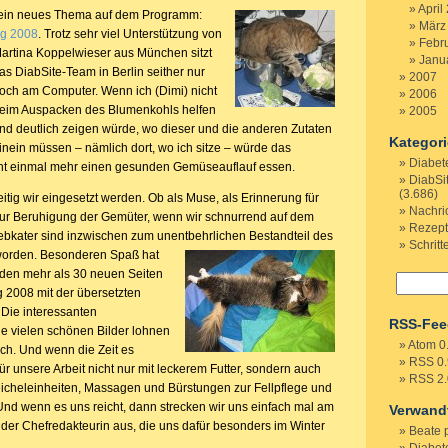
April
 ein neues Thema auf dem Programm:
März
ag 2008
. Trotz sehr viel Unterstützung von
Febr
artina Koppelwieser aus München
sitzt
Janu
as DiabSite-Team in Berlin seither nur
2007
och am Computer. Wenn ich (Dimi) nicht
2006
eim Auspacken des Blumenkohls helfen
2005
nd deutlich zeigen würde, wo dieser und die anderen Zutaten
Kategor
inein müssen – nämlich dort, wo ich sitze – würde das
Diabet
ht einmal mehr einen gesunden Gemüseauflauf essen.
DiabSi
(3.686)
eitig wir eingesetzt werden. Ob als Muse, als Erinnerung für
Nachri
zur Beruhigung der Gemüter, wenn wir schnurrend auf dem
Rezep
ebkater sind inzwischen zum unentbehrlichen Bestandteil des
Schritt
worden.
Besonderen Spaß hat
n den mehr als 30 neuen Seiten
 2008 mit der übersetzten
Die interessanten
RSS-Fee
ie vielen schönen Bilder lohnen
Atom 0
ch. Und wenn die Zeit es
RSS 0.
für unsere Arbeit nicht nur mit leckerem Futter, sondern auch
RSS 2.
eicheleinheiten, Massagen und Bürstungen zur Fellpflege und
 Und wenn es uns reicht, dann strecken wir uns einfach mal am
Verwand
der Chefredakteurin aus, die uns dafür besonders im Winter
Beate 