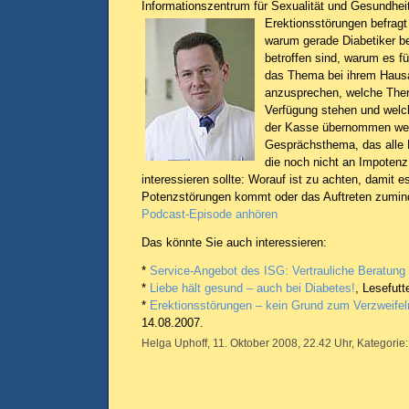
Informationszentrum für Sexualität und Gesundhe
Erektionsstörungen befrag
warum gerade Diabetiker b
betroffen sind, warum es für
das Thema bei ihrem Hausa
anzusprechen, welche Ther
Verfügung stehen und welc
der Kasse übernommen wer
Gesprächsthema, das alle 
die noch nicht an Impotenz
interessieren sollte: Worauf ist zu achten, damit es
Potenzstörungen kommt oder das Auftreten zumin
Podcast-Episode anhören
Das könnte Sie auch interessieren:
*
Service-Angebot des ISG: Vertrauliche Beratung
*
Liebe hält gesund – auch bei Diabetes!
, Lesefutt
*
Erektionsstörungen – kein Grund zum Verzweifel
14.08.2007.
Helga Uphoff, 11. Oktober 2008, 22.42 Uhr, Kategorie