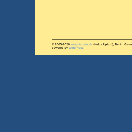
© 2005-2026
www.diabsite.de
(Helga Uphoff), Berlin, Ger
powered by
WordPress
.