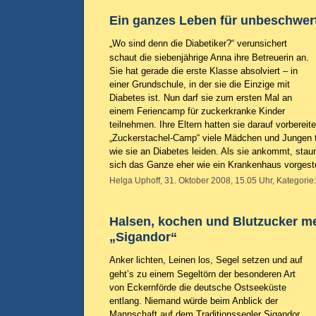
Ein ganzes Leben für unbeschwer
„Wo sind denn die Diabetiker?“ verunsichert
schaut die siebenjährige Anna ihre Betreuerin an.
Sie hat gerade die erste Klasse absolviert – in
einer Grundschule, in der sie die Einzige mit
Diabetes ist. Nun darf sie zum ersten Mal an
einem Feriencamp für zuckerkranke Kinder
teilnehmen. Ihre Eltern hatten sie darauf vorbereit
„Zuckerstachel-Camp“ viele Mädchen und Jungen t
wie sie an Diabetes leiden. Als sie ankommt, staun
sich das Ganze eher wie ein Krankenhaus vorgeste
Helga Uphoff, 31. Oktober 2008, 15.05 Uhr, Kategorie
Halsen, kochen und Blutzucker m
„Sigandor“
Anker lichten, Leinen los, Segel setzen und auf
geht’s zu einem Segeltörn der besonderen Art
von Eckernförde die deutsche Ostseeküste
entlang. Niemand würde beim Anblick der
Mannschaft auf dem Traditionssegler Sigandor