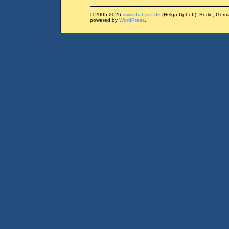
© 2005-2026
www.diabsite.de
(Helga Uphoff), Berlin, Ger
powered by
WordPress
.