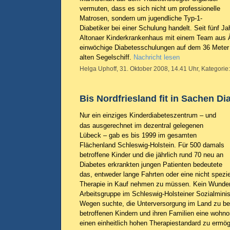
vermuten, dass es sich nicht um professionelle
Matrosen, sondern um jugendliche Typ-1-
Diabetiker bei einer Schulung handelt. Seit fünf Ja
Altonaer Kinderkrankenhaus mit einem Team aus 
einwöchige Diabetesschulungen auf dem 36 Meter 
alten Segelschiff.
Nachricht lesen
Helga Uphoff, 31. Oktober 2008, 14.41 Uhr, Kategorie
Bis Nordfriesland fit in Sachen Di
Nur ein einziges Kinderdiabeteszentrum – und
das ausgerechnet im dezentral gelegenen
Lübeck – gab es bis 1999 im gesamten
Flächenland Schleswig-Holstein. Für 500 damals
betroffene Kinder und die jährlich rund 70 neu an
Diabetes erkrankten jungen Patienten bedeutete
das, entweder lange Fahrten oder eine nicht spezi
Therapie in Kauf nehmen zu müssen. Kein Wunder 
Arbeitsgruppe im Schleswig-Holsteiner Sozialminis
Wegen suchte, die Unterversorgung im Land zu be
betroffenen Kindern und ihren Familien eine wohn
einen einheitlich hohen Therapiestandard zu ermö