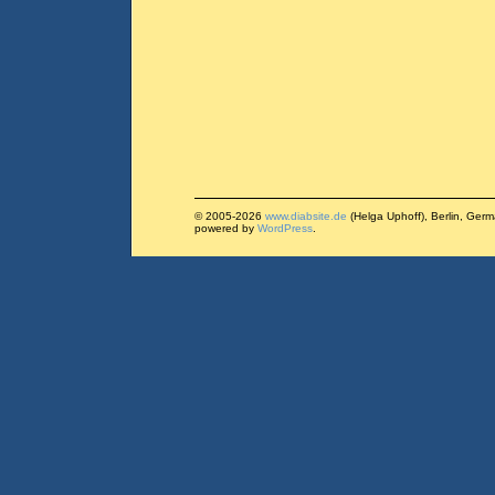
© 2005-2026
www.diabsite.de
(Helga Uphoff), Berlin, Ger
powered by
WordPress
.