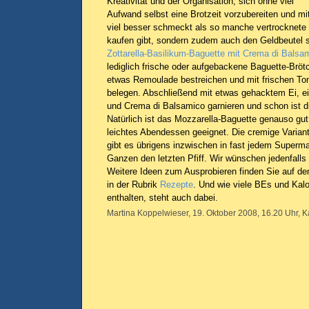
Kreativität und der Organisation, sich ohne viel
Aufwand selbst eine Brotzeit vorzubereiten und mi
viel besser schmeckt als so manche vertrocknete
kaufen gibt, sondern zudem auch den Geldbeutel s
Zottarella-Basilikum-Baguette mit Crema di Balsa
lediglich frische oder aufgebackene Baguette-Bröt
etwas Remoulade bestreichen und mit frischen To
belegen. Abschließend mit etwas gehacktem Ei, ei
und Crema di Balsamico garnieren und schon ist di
Natürlich ist das Mozzarella-Baguette genauso gut 
leichtes Abendessen geeignet. Die cremige Varia
gibt es übrigens inzwischen in fast jedem Superm
Ganzen den letzten Pfiff. Wir wünschen jedenfalls 
Weitere Ideen zum Ausprobieren finden Sie auf de
in der Rubrik
Rezepte
. Und wie viele BEs und Kalo
enthalten, steht auch dabei.
Martina Koppelwieser, 19. Oktober 2008, 16.20 Uhr, K