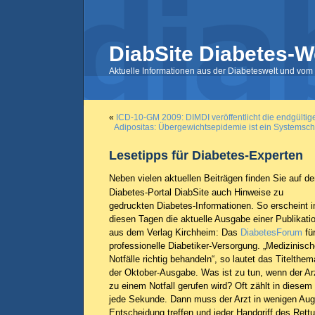
DiabSite Diabetes-W
Aktuelle Informationen aus der Diabeteswelt und vom 
«
ICD-10-GM 2009: DIMDI veröffentlicht die endgülti
Adipositas: Übergewichtsepidemie ist ein Systemsch
Lesetipps für Diabetes-Experten
Neben vielen aktuellen Beiträgen finden Sie auf d
Diabetes-Portal DiabSite auch Hinweise zu
gedruckten Diabetes-Informationen. So erscheint i
diesen Tagen die aktuelle Ausgabe einer Publikati
aus dem Verlag Kirchheim: Das
DiabetesForum
für
professionelle Diabetiker-Versorgung. „Medizinisc
Notfälle richtig behandeln“, so lautet das Titelthem
der Oktober-Ausgabe. Was ist zu tun, wenn der Ar
zu einem Notfall gerufen wird? Oft zählt in diesem 
jede Sekunde. Dann muss der Arzt in wenigen Auge
Entscheidung treffen und jeder Handgriff des Rett