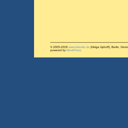
© 2005-2026
www.diabsite.de
(Helga Uphoff), Berlin, Ger
powered by
WordPress
.